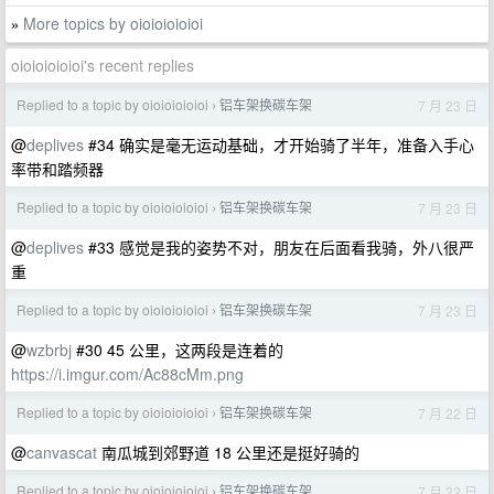
More topics by oioioioioioi
»
oioioioioioi's recent replies
Replied to a topic by oioioioioioi
铝车架换碳车架
7 月 23 日
›
@
deplives
#34 确实是毫无运动基础，才开始骑了半年，准备入手心
率带和踏频器
Replied to a topic by oioioioioioi
铝车架换碳车架
7 月 23 日
›
@
deplives
#33 感觉是我的姿势不对，朋友在后面看我骑，外八很严
重
Replied to a topic by oioioioioioi
铝车架换碳车架
7 月 23 日
›
@
wzbrbj
#30 45 公里，这两段是连着的
https://i.imgur.com/Ac88cMm.png
Replied to a topic by oioioioioioi
铝车架换碳车架
7 月 22 日
›
@
canvascat
南瓜城到郊野道 18 公里还是挺好骑的
Replied to a topic by oioioioioioi
铝车架换碳车架
7 月 22 日
›