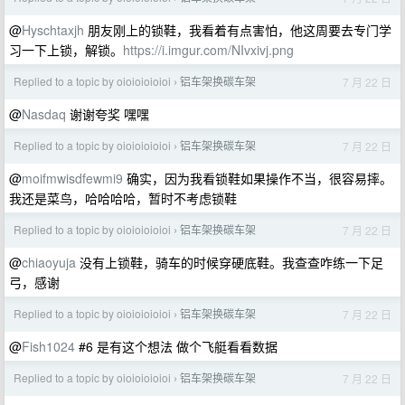
@
Hyschtaxjh
朋友刚上的锁鞋，我看着有点害怕，他这周要去专门学
习一下上锁，解锁。
https://i.imgur.com/NIvxivj.png
Replied to a topic by oioioioioioi
铝车架换碳车架
7 月 22 日
›
@
Nasdaq
谢谢夸奖 嘿嘿
Replied to a topic by oioioioioioi
铝车架换碳车架
7 月 22 日
›
@
moifmwisdfewmi9
确实，因为我看锁鞋如果操作不当，很容易摔。
我还是菜鸟，哈哈哈哈，暂时不考虑锁鞋
Replied to a topic by oioioioioioi
铝车架换碳车架
7 月 22 日
›
@
chiaoyuja
没有上锁鞋，骑车的时候穿硬底鞋。我查查咋练一下足
弓，感谢
Replied to a topic by oioioioioioi
铝车架换碳车架
7 月 22 日
›
@
Fish1024
#6 是有这个想法 做个飞艇看看数据
Replied to a topic by oioioioioioi
铝车架换碳车架
7 月 22 日
›