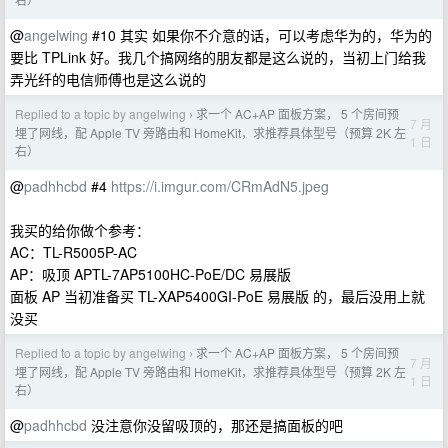
@
angelwing
#10 其实 如果你不介意的话，可以考虑华为的，华为的
要比 TPLink 好。我几个搞网络的朋友都是这么说的，当初上门给我
弄光纤的电信师傅也是这么说的
Replied to a topic by angelwing
求一个 AC+AP 面板方案， 5 个房间预
›
7 月
埋了网线，配 Apple TV 旁路由和 HomeKit，求推荐具体型号（预算 2K 左
1 日
右）
@
padhhcbd
#4
https://i.imgur.com/CRmAdN5.jpeg
我买的给你做个参考：
AC：TL-R5005P-AC
AP：吸顶 APTL-7AP5100HC-PoE/DC 易展版
面板 AP 当初准备买 TL-XAP5400GI-PoE 易展版 的，最后没用上就
没买
Replied to a topic by angelwing
求一个 AC+AP 面板方案， 5 个房间预
›
7 月
埋了网线，配 Apple TV 旁路由和 HomeKit，求推荐具体型号（预算 2K 左
1 日
右）
@
padhhcbd
没注意你没留吸顶的，那还是搞面板的吧