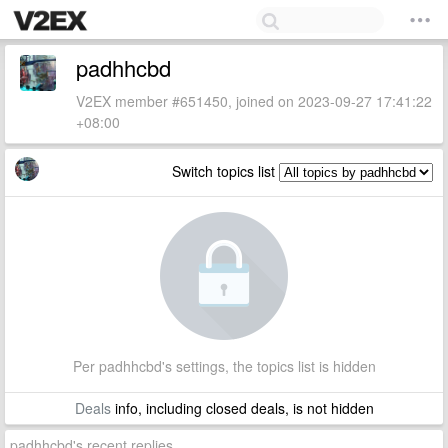
padhhcbd
V2EX member #651450, joined on 2023-09-27 17:41:22
+08:00
Switch topics list
Per padhhcbd's settings, the topics list is hidden
Deals
info, including closed deals, is not hidden
padhhcbd's recent replies