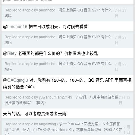
Replied to a topic by padhhcbd
闲鱼上购买 QQ 音乐 SVIP 有什么
7 月 29
›
日
坑吗
@
hmchen16
把生日改成明天，到时候去看看
Replied to a topic by padhhcbd
闲鱼上购买 QQ 音乐 SVIP 有什么
7 月 29
›
日
坑吗
@
Rliey
老哥买的都是什么价的？价格看着也比较乱
Replied to a topic by padhhcbd
闲鱼上购买 QQ 音乐 SVIP 有什么
7 月 29
›
日
坑吗
@
QAQqingju
对，我看有 120+的，180+的，QQ 音乐 APP 里面直接
续费的话要 240+
Replied to a topic by yuwancumian27149
V 友们，八月中旬旅游有值
7 月 13
›
日
得推荐的城市吗？（国内）
天气的话，可以考虑贵州或者云南
Replied to a topic by angelwing
求一个 AC+AP 面板方案， 5 个房间预
›
7 月
埋了网线，配 Apple TV 旁路由和 HomeKit，求推荐具体型号（预算 2K 左
1 日
右）