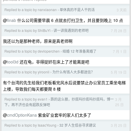
Replied to a topic by nanxiaonan
单休真的不是人干的活
3 天前
›
@
finab
什么公司需要早晨 6 点就去打扫卫生，并且要到晚上 10 点
Replied to a topic by ShiBuYi
讲一讲我遇到的老师吧
7 月 28 日
›
我还以为是那种老师，原来是真老师啊
Replied to a topic by devloperchen
结婚 12 年准备离婚了
7 月 1 日
›
@
tool3d
还在龟，非得捉奸在床上了才能离是吧
Replied to a topic by yiroonli
为什么有钱人大多都迷信？
5 月 19 日
›
有个台湾的先生给我们老板看完风水后说要禁止办公室员工乘坐电梯
上楼，导致我们每天都要爬 8 楼
Replied to a topic by evan1
跌的这么狠，抄底吗抄底吗抄底吗，博一
3 月
›
25 日
下，再不济也会有超跌反弹吧
@
cmdOptionKana
紫金矿业套牢的家人们太多了
Replied to a topic by IsaacYoung
32 岁人生低谷寻求建议
3 月 25 日
›