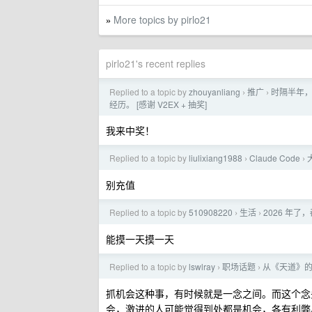
More topics by pirlo21
»
pirlo21's recent replies
Replied to a topic by
zhouyanliang
推广
时隔半年，
›
›
经历。 [感谢 V2EX + 抽奖]
我来中奖！
Replied to a topic by
liulixiang1988
Claude Code
›
›
别充值
Replied to a topic by
510908220
生活
2026 年了
›
›
能摸一天摸一天
Replied to a topic by
lswlray
职场话题
从《天道》
›
›
抓机会这种事，有时候就是一念之间。而这个念
会，激进的人可能觉得到处都是机会，各有利弊