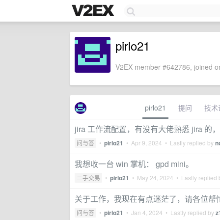
pirlo21
V2EX member #642786, joined on
pirlo21
提问
技术
jira 工作流配置，有没有大佬熟悉 jira 
问与答
•
pirlo21
•
Apr 9, 2024
• Lastly replied by
n
我想收一台 win 掌机： gpd mini。
二手交易
•
pirlo21
•
May 24, 2024
• Lastly replied
关于工作，我现在有点迷茫了，请各位帮
问与答
•
pirlo21
•
Jan 4, 2024
• Lastly replied by
z