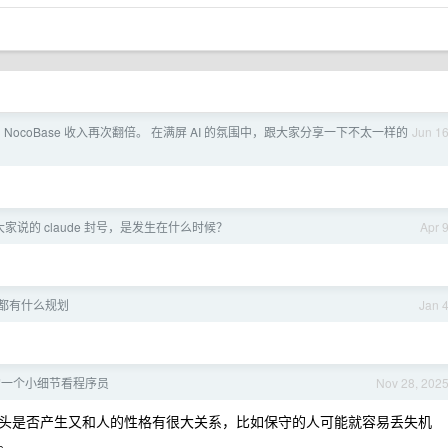
 NocoBase 收入再次翻倍。 在满屏 AI 的氛围中，跟大家分享一下不太一样的
Jun 1
大家说的 claude 封号，是发生在什么时候？
Apr 
，都有什么规划
Jan 
的一个小细节看程序员
Nov 28, 202
头是否产生又和人的性格有很大关系，比如保守的人可能就容易丢失机
。