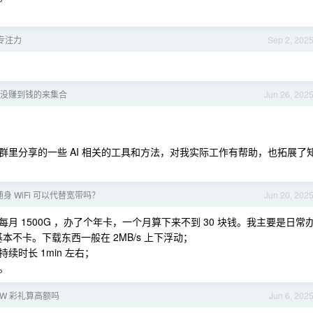
专注力
Sep 2, 202
没赚到钱的来集合
Jun 26, 202
里分享的一些 AI 相关的工具和方法，对我实际工作有帮助，也拓展了
身 WiFi 可以代替宽带吗？
Jun 20, 202
 1500G ，办了个年卡，一个月算下来不到 30 块钱。我主要是日常
本不卡。下载东西一般在 2MB/s 上下浮动；
时长 1min 左右；
。
0W 彩礼算高额吗
Jun 6, 202