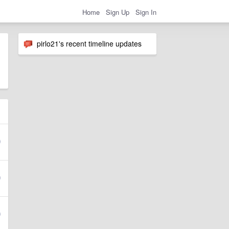
Home
Sign Up
Sign In
pirlo21's recent timeline updates