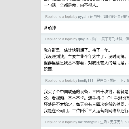
一句话，全都是命，由不得人。
Replied to a topic by
pyyalt
问与答
如何提升自己的
›
›
番茄钟
Replied to a topic by
qiayue
推广
买了哥飞社群，但
›
›
我在群里，估计快到期了。待了一年。
我没赚到钱，主要主业今年太忙了，没时间搞。
但群里信息我基本都看，对我比较大的帮助是，群
识面。
Replied to a topic by
freefly111
程序员
想问一下，随
›
›
我买了个中国联通的设备，三四十块钱，套餐是每月
公，看视频，基本不卡。连手机打 LOL 手游也基
坏处是不太稳定，每天会有三四次突然的掉网，持续
我是在公司用，工位附近三大运营商网络都还行
Replied to a topic by
owlzhang95
生活
无房无车 5
›
›