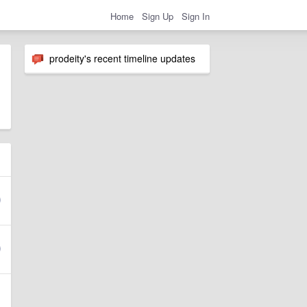
Home
Sign Up
Sign In
prodeity's recent timeline updates