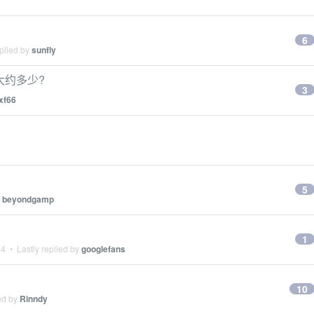
6
plied by
sunfly
格大约多少?
3
xf66
5
y
beyondgamp
1
24
• Lastly replied by
googlefans
10
ed by
Rinndy