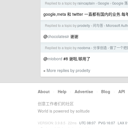
Replied to a topic by
raincaptain
Google
Googl
›
›
google,meta 和 twitter 一直都有国内的业务
Replied to a topic by
prodeity
问与答
Microsof
›
›
@
chocolatesir
谢谢
Replied to a topic by
noobma
分享创造
做了一个把
›
›
@
miobord
#8 谢啦,够用了
More replies by prodeity
»
About
·
Help
·
Advertise
·
Blog
·
API
创意工作者们的社区
World is powered by solitude
VERSION: 3.9.8.5 · 22ms ·
UTC 08:07
·
PVG 16:07
·
LAX 0