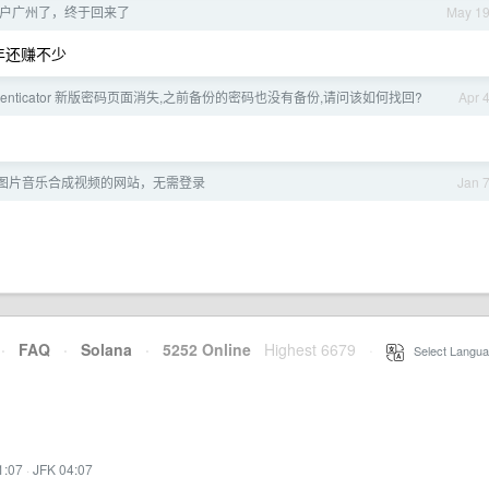
e 落户广州了，终于回来了
May 1
.每年还赚不少
t Authenticator 新版密码页面消失,之前备份的密码也没有备份,请问该如何找回?
Apr 
图片音乐合成视频的网站，无需登录
Jan 
·
FAQ
·
Solana
·
5252 Online
Highest 6679
·
Select Langua
1:07
·
JFK 04:07