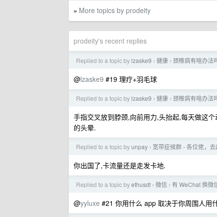
More topics by prodeity
»
prodeity's recent replies
Replied to a topic by
lzaske9
健康
颈椎病有啥办法
›
›
@
lzaske9
#19 理疗+羽毛球
Replied to a topic by
lzaske9
健康
颈椎病有啥办法
›
›
手指交叉放到脖颈,向前用力,头抬起,每天做这个
的头晕.
Replied to a topic by
unpay
宽带症候群
各位佬，去
›
›
你出国了,卡流量还是走发卡地.
Replied to a topic by
ethusdt
微信
有 WeChat 换
›
›
@
yyluxe
#21 你用什么 app 取决于你周围人用什