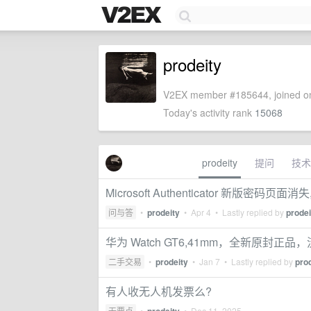
prodeity
V2EX member #185644, joined on
Today's activity rank
15068
prodeity
提问
技术
Microsoft Authenticator 新
问与答
•
prodeity
•
Apr 4
• Lastly replied by
prodei
华为 Watch GT6,41mm，全新原封正品，
二手交易
•
prodeity
•
Jan 7
• Lastly replied by
pro
有人收无人机发票么?
无要点
•
•
Dec 11, 2025