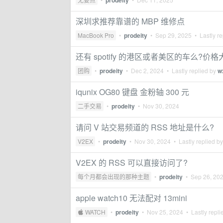
prodeity
深圳求推荐靠谱的 MBP 维修点
MacBook Pro
•
prodeity
•
Sep 29, 2025
• Lastly re
还有 spotify 的港区或者美区的车么?价
团购
•
prodeity
•
Dec 2, 2024
• Lastly replied by
w
iqunix OG80 键盘 金粉轴 300 元
二手交易
•
prodeity
•
Nov 30, 2024
请问 V 站交易频道的 RSS 地址是什么?
V2EX
•
prodeity
•
Nov 30, 2024
• Lastly replied b
V2EX 的 RSS 可以直接访问了?
每个月都会出现的那种主题
•
prodeity
•
Sep 26, 20
apple watch10 无法配对 13mini
 WATCH
•
prodeity
•
Nov 25, 2024
• Lastly repli