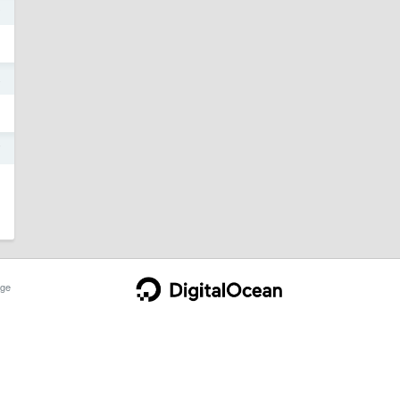
9
4
7
ge