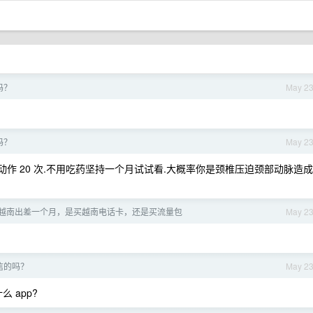
吗？
May 2
吗？
May 2
动作 20 次.不用吃药坚持一个月试试看.大概率你是颈椎压迫颈部动脉造成
越南出差一个月，是买越南电话卡，还是买流量包
May 2
微信的吗？
May 2
么 app?