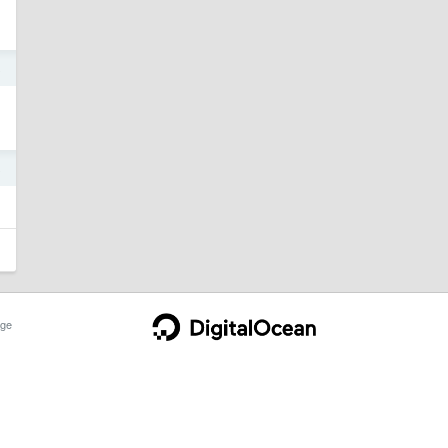
8
8
ge