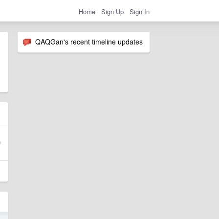
Home
Sign Up
Sign In
QAQGan's recent timeline updates