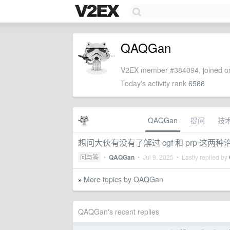
QAQGan
V2EX member #384094, joined on
Today's activity rank
6566
QAQGan
提问
技
想问大伙有没有了解过 cgf 和 prp 这两
问与答
•
QAQGan
•
Jul 9, 2025
• Lastly replied by
More topics by QAQGan
»
QAQGan's recent replies