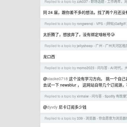
Replied to a topic by
zzk037
职场话题
工作两年，
›
›
同 24 届，跟你差不多的想法。找了两个月还没有 
Replied to a topic by
rongwenqi
VPS
(转帖)Gaff
›
›
太折腾了，想放弃了，没有绑定啥帐号🥲
Replied to a topic by
jellysheep
广州
广州天河区租
›
›
龙口西
Replied to a topic by
momo2023
问与答
AI 时代
›
›
@
xiaoke0718
这个没有学习方向。 挑一个自己喜欢的
去试一下 newsblur ， 这网站自带几个订阅
Replied to a topic by
xinhaiw
问与答
Spotify 
›
›
@
dyvdy
尼卡订阅多少钱
Replied to a topic by
339
浏览器
你会愿意为浏览器
›
›