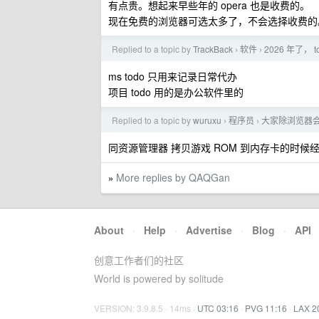
有点贵。想起来早些年的 opera 也是收费的。
现在免费的浏览器可选太多了，不会选择收费的
Replied to a topic by
TrackBack
软件
2026 年了
›
›
ms todo 只用来记录日常代办
项目 todo 用的是办公软件里的
Replied to a topic by
wuruxu
程序员
大家除浏览器会开
›
›
同资源管理器 拷贝游戏 ROM 到内存卡的时候
More replies by QAQGan
»
About
·
Help
·
Advertise
·
Blog
·
API
创意工作者们的社区
World is powered by solitude
VERSION: 3.9.8.5 · 14ms ·
UTC 03:16
·
PVG 11:16
·
LAX 2