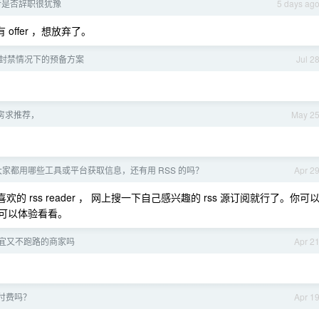
对是否辞职很犹豫
5 days ag
offer ，想放弃了。
giff 封禁情况下的预备方案
Jul 2
房求推荐，
May 2
，大家都用哪些工具或平台获取信息，还有用 RSS 的吗？
Apr 2
 rss reader ， 网上搜一下自己感兴趣的 rss 源订阅就行了。你可
源，可以体验看看。
有既便宜又不跑路的商家吗
Apr 2
付费吗？
Apr 1