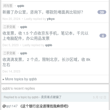
问与答
•
qqbb
新搬了办公室，咨询下，哪款防堵面具比较好？
39
Nov 20, 2024 • Lastly replied by
yikyo
二手交易
•
qqbb
收发票，收 1.5 个点收京东手机，笔记本，千元以
4
上电脑配件，办公用品发票
Dec 5, 2023 • Lastly replied by
qqbb
二手交易
•
qqbb
收滴滴发票， 2 个点，限制北京，长沙区域，收 8k
左右
Dec 14, 2023
More topics by qqbb
»
qqbb's recent replies
Replied to a topic by qqbb
卖房差点被骗了
5 月 12 日
›
@
qq1147
《这个银行总没道理找我麻烦吧》