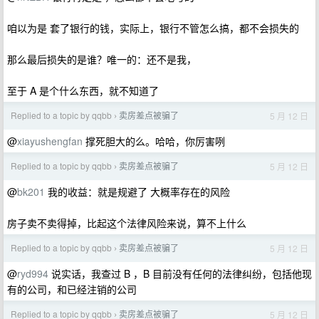
咱以为是 套了银行的钱，实际上，银行不管怎么搞，都不会损失的
那么最后损失的是谁？唯一的：还不是我，
至于 A 是个什么东西，就不知道了
Replied to a topic by qqbb
卖房差点被骗了
5 月 12 日
›
@
xiayushengfan
撑死胆大的么。哈哈，你厉害咧
Replied to a topic by qqbb
卖房差点被骗了
5 月 12 日
›
@
bk201
我的收益：就是规避了 大概率存在的风险
房子卖不卖得掉，比起这个法律风险来说，算不上什么
Replied to a topic by qqbb
卖房差点被骗了
5 月 12 日
›
@
ryd994
说实话，我查过 B ，B 目前没有任何的法律纠纷，包括他现
有的公司，和已经注销的公司
Replied to a topic by qqbb
卖房差点被骗了
5 月 12 日
›