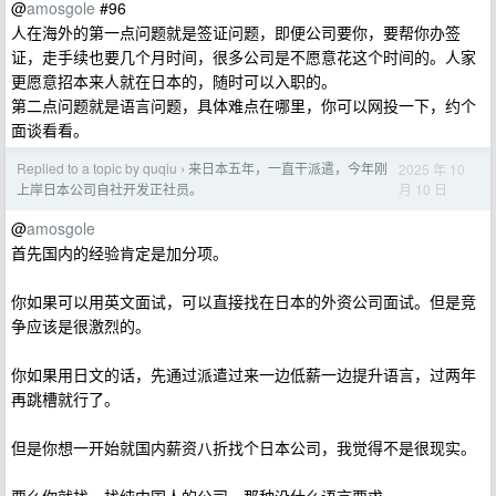
@
amosgole
#96
人在海外的第一点问题就是签证问题，即便公司要你，要帮你办签
证，走手续也要几个月时间，很多公司是不愿意花这个时间的。人家
更愿意招本来人就在日本的，随时可以入职的。
第二点问题就是语言问题，具体难点在哪里，你可以网投一下，约个
面谈看看。
Replied to a topic by quqiu
来日本五年，一直干派遣，今年刚
2025 年 10
›
月 10 日
上岸日本公司自社开发正社员。
@
amosgole
首先国内的经验肯定是加分项。
你如果可以用英文面试，可以直接找在日本的外资公司面试。但是竞
争应该是很激烈的。
你如果用日文的话，先通过派遣过来一边低薪一边提升语言，过两年
再跳槽就行了。
但是你想一开始就国内薪资八折找个日本公司，我觉得不是很现实。