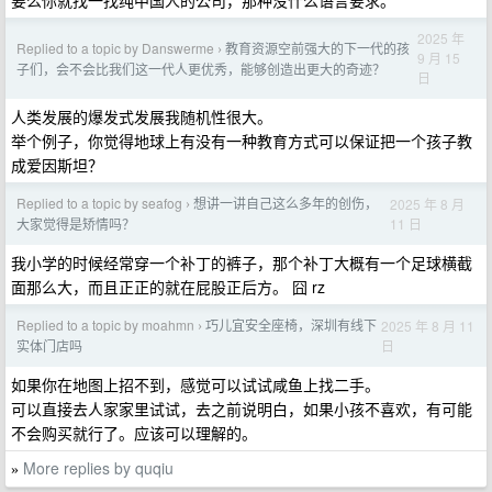
要么你就找一找纯中国人的公司，那种没什么语言要求。
2025 年
Replied to a topic by Danswerme
教育资源空前强大的下一代的孩
›
9 月 15
子们，会不会比我们这一代人更优秀，能够创造出更大的奇迹？
日
人类发展的爆发式发展我随机性很大。
举个例子，你觉得地球上有没有一种教育方式可以保证把一个孩子教
成爱因斯坦？
Replied to a topic by seafog
想讲一讲自己这么多年的创伤，
2025 年 8 月
›
11 日
大家觉得是矫情吗？
我小学的时候经常穿一个补丁的裤子，那个补丁大概有一个足球横截
面那么大，而且正正的就在屁股正后方。 囧 rz
Replied to a topic by moahmn
巧儿宜安全座椅，深圳有线下
2025 年 8 月 11
›
日
实体门店吗
如果你在地图上招不到，感觉可以试试咸鱼上找二手。
可以直接去人家家里试试，去之前说明白，如果小孩不喜欢，有可能
不会购买就行了。应该可以理解的。
More replies by quqiu
»