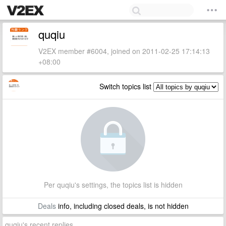
quqiu
V2EX member #6004, joined on 2011-02-25 17:14:13
+08:00
Switch topics list
Per quqiu's settings, the topics list is hidden
Deals
info, including closed deals, is not hidden
quqiu's recent replies