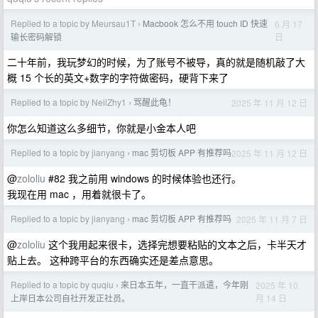
Replied to a topic by Meursau1T
Macbook 怎么不用 touch ID 快速
6 月 17
›
日
输长密码解锁
二十年前，我玩梦幻的时候，为了账号不被导，真的就是随机敲了大
概 15 个长的英文+数字的字符做密码，硬背下来了
Replied to a topic by NeilZhy1
骂醒此龟！
2025 年 11 月 12 日
›
你怎么知道这么多细节，你就是小金本人吧
Replied to a topic by jianyang
mac 剪切板 APP 有推荐吗
2025 年 11 月 12 日
›
@
zololiu
#82 我之前用 windows 的时候体验也还行。
我现在用 mac ，用着就很卡了。
Replied to a topic by jianyang
mac 剪切板 APP 有推荐吗
2025 年 11 月 7 日
›
@
zololiu
这个我用起来很卡，选择完想要粘贴的文本之后，卡半天才
贴上去。 这种跨平台的东西确实还是差点意思。
Replied to a topic by quqiu
来日本五年，一直干派遣，今年刚
2025 年 10
›
月 14 日
上岸日本公司自社开发正社员。