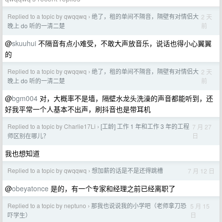
Replied to a topic by qwqqwq
绝了，租的单间不隔音，隔壁有对情侣大
2 天
›
前
晚上 do 听的一清二楚
@
skuuhui
不隔音有点小难受，不敢大声放音乐，说话也得小心翼翼
的
Replied to a topic by qwqqwq
绝了，租的单间不隔音，隔壁有对情侣大
2 天
›
前
晚上 do 听的一清二楚
@
bgm004
对，大概率不是墙，隔壁水龙头洗澡的声音都能听到，还
好我平常一个人基本不出声，刷抖音也是带耳机
Replied to a topic by Charlie17Li
[工龄] 工作 1 年和工作 3 年的工程
7 月 27
›
日
师区别在哪儿？
我也想知道
Replied to a topic by qwqqwq
想加薪的话是不是还得跳槽
7 月 12 日
›
@
obeyatonce
是的，有一个专家和经理之前已经离职了
Replied to a topic by neptuno
那我也说说我的小学吧（老师拿刀恐
5 月 15
›
日
吓学生）