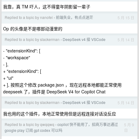
我靠，真 TM 吓人，这不得童年阴影留一辈子
Replied to a topic by nanofei
前端失业，有点点迷茫
5 月 15 日
›
Op 的头像是不是哪部动漫里的
Replied to a topic by slackerman
DeepSeek v4 接 VSCode
5 月 14 日
›
- "extensionKind": [
- "workspace"
- ],
+ "extensionKind": [
+ "ui"
+ ], 按照这个修改 package.json ，现在远程本地都能正常使用
deepseek 了，插件是 DeepSeek V4 for Copilot Chat
Replied to a topic by slackerman
DeepSeek v4 接 VSCode
5 月 14 日
›
我也用的这个插件，本地正常使用但是远程连接对话没反应
Replied to a topic by qwqqwq
copliot 快不能用了，招商万事达通过
5 月 9
›
日
google play 订阅 gpt codex 可以吗