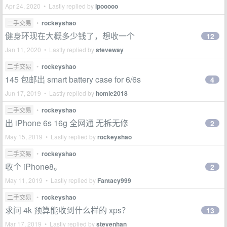
Apr 24, 2020 • Lastly replied by
ipooooo
二手交易
•
rockeyshao
健身环现在大概多少钱了，想收一个
12
Jan 11, 2020 • Lastly replied by
steveway
二手交易
•
rockeyshao
145 包邮出 smart battery case for 6/6s
4
Jun 17, 2019 • Lastly replied by
homie2018
二手交易
•
rockeyshao
出 iPhone 6s 16g 全网通 无拆无修
2
May 15, 2019 • Lastly replied by
rockeyshao
二手交易
•
rockeyshao
收个 iPhone8。
2
May 11, 2019 • Lastly replied by
Fantacy999
二手交易
•
rockeyshao
求问 4k 预算能收到什么样的 xps？
13
Mar 17, 2019 • Lastly replied by
stevenhan