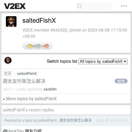
saltedFishX
V2EX member #642322, joined on 2023-08-08 17:15:50
+08:00
1
60
14
Switch topics list
生活
•
saltedFishX
跟女友吵架怎么解决
575
Jan 3 • Lastly replied by
saobilin
More topics by saltedFishX
»
saltedFishX's recent replies
Replied to a topic by saltedFishX
跟女友吵架怎么解决
2025 年 12 月 26 日
›
@
HankYao
朋友介绍