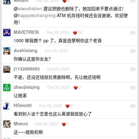
wessin
Dec 26, 2025
4
10
@
aiwoshishen
建议把她也删除了，她加回来不要点通过！
@
happydezhangning
ATM 机存钱时候还会说谢谢，欢迎使
用！
MAVETRICK
Dec 26, 2025
20
11
1000 够我嫖个 pp 了，真是造孽啊你这个老哥
dushixiang
Dec 26, 2025
12
你确认这是你女友？
j1132888093
Dec 26, 2025
13
不是，还没还钱就拉黑删除啊，先让她还钱啊
zhaojiaiqing
Dec 26, 2025
3
14
让她滚
HOmo00
Dec 26, 2025
3
15
看到别人谈个恋爱也这么离谱我就放心了
Mmnni
Dec 26, 2025
1
16
这~~~提款机啊