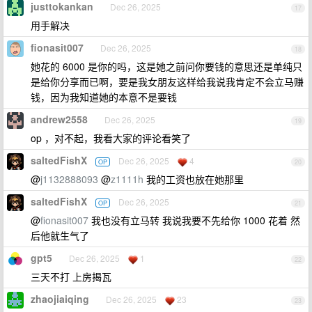
justtokankan
Dec 26, 2025
17
用手解决
fionasit007
Dec 26, 2025
18
她花的 6000 是你的吗，这是她之前问你要钱的意思还是单纯只
是给你分享而已啊，要是我女朋友这样给我说我肯定不会立马赚
钱，因为我知道她的本意不是要钱
andrew2558
Dec 26, 2025
19
op ，对不起，我看大家的评论看笑了
saltedFishX
Dec 26, 2025
4
OP
20
@
j1132888093
@
z1111h
我的工资也放在她那里
saltedFishX
Dec 26, 2025
OP
21
@
fionasit007
我也没有立马转 我说我要不先给你 1000 花着 然
后他就生气了
gpt5
Dec 26, 2025
1
22
三天不打 上房揭瓦
zhaojiaiqing
Dec 26, 2025
23
23