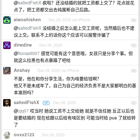
@
saltedFishX
疯啦？还没结婚的就把工资都上交了？花点就花
点了，把工资都交出去纯属断自己后路。
aiwoshishen
Dec 26, 2025 via iPhone
24
@
saltedFishX
没结婚之前怎么能上交工资呢，当然婚后也不建
议上交。联系不上的话你这个应该可以报警诈骗了
dirwdirw
Dec 26, 2025
25
@
fionasit007
感觉可能有这个意思哦，女孩只是分享个事。但
就这么拉黑也有点暴躁了吧哈
Anshay
Dec 26, 2025 via iPhone
26
不是，他在和你分享生活，你为啥要给钱啊？
他又不是未成年了，自己为自己的经济负责不是大家都明白的基
本准则吗？
saltedFishX
Dec 26, 2025
OP
27
@
zjq07
哎当时 她说工资不上交给她 就是不信任她 反正以后也
是要结婚的 现在给跟以后给有啥区别 可能当时给 pua 了就给转
了
ooxx2123
Dec 26, 2025
28