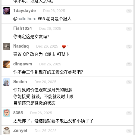
龟不龟，以及人之龟。
1daydayde
Dec 26, 2025
70
@
hallothere
#55 老哥是个狠人
Fish1024
Dec 26, 2025
71
你确定这是女友吗？
Nasdaq
Dec 26, 2025
1
72
建议 OP 改名为《爆击 ATM 》
dingawm
Dec 26, 2025
73
你不会工作到现在的工资全在她那吧？
Smileh
Dec 26, 2025
74
你对象的价值观就是月光的概念
你能接受 就谈，不能就及时止顺
目前还只是轻微的状态
8355
Dec 26, 2025
75
太恐怖了，没结婚就要孝敬岳父和小姨子了
Zenyet
Dec 26, 2025
76