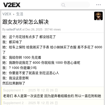
V2EX
生活
›
跟女友吵架怎么解决
By
saltedFishX
at Dec 26, 2025 · 35746 views
她：这个月花钱有点多了 都没钱花了
我：都买啥了
她：给车上保险 给我爸买了手表 给小妹妹买了衣服 差不多花了 6000
了
我：我给你转 1000 先花着
她：我跟你说我花了 6000 你就给我 1000 你恶心谁呢
我：? 1000 你是嫌少吗
她：你要是不爱了就直说 别在这恶心人
我：我没这意思啊
然后拉黑删除了
Supplement 1 · 2025 年 12 月 26 日
老哥们 本人是第一次谈恋爱 因为是奔着结婚去的 所以一直在附和她
Supplement 2 · 2025 年 12 月 26 日