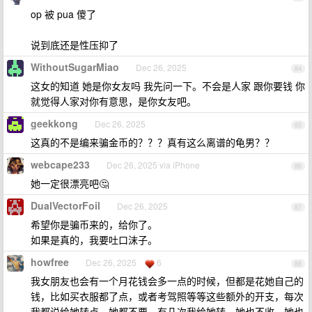
op 被 pua 傻了
说到底还是性压抑了
WithoutSugarMiao
Dec 26, 2025
84
这女的知道 她是你女友吗 我先问一下。不会是人家 跟你要钱 你
就觉得人家对你有意思，是你女友吧。
geekkong
Dec 26, 2025
85
这真的不是编来骗金币的？？？真有这么离谱的龟男？？
webcape233
Dec 26, 2025 via iPhone
86
她一定很漂亮吧🤔
DualVectorFoil
Dec 26, 2025
87
希望你是骗币来的，给你了。
如果是真的，我要吐口沫子。
howfree
Dec 26, 2025
6
88
我女朋友也会有一个月花钱会多一点的时候，但都是花她自己的
钱，比如买衣服都了点，或者考驾照等等这些额外的开支，每次
我都说给她转点，她都不要，有几次我给她转，她也不收，她也