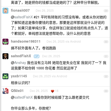
离谱了，她是把你的钱都当成是她的了？这种早分早解脱。
fionasit007
Dec 26, 2025
29
@
saltedFishX
#21 平时有转账的习惯没有嘛，或者从你对她的
了解知道这是像你要钱的意思，那要是这样那就没什么好说的
了；如果只是单纯分享，你这样张口就说给钱的有点伤人了，道
个歉就好，单纯想法就是想帮助你，没什么别的意思
handsome198311
Dec 26, 2025 via Android
30
搞不好外面有人了。卷钱跑路
saltedFishX
Dec 26, 2025
OP
31
@
Anshay
我也没有立马转 她现在是失业在家 我就问了一下 我
说我要不给你转 1000 你花着 然后就这样了
ysxb1145
Dec 26, 2025 via Android
32
相亲认识的？
QS0x01
Dec 26, 2025
18
33
@
saltedFishX
我看你到时候结婚了怎么跟老婆交代
你毕业那么多年，存款呢？