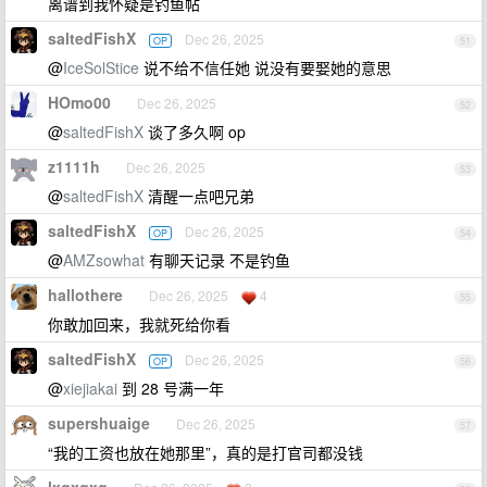
离谱到我怀疑是钓鱼帖
saltedFishX
Dec 26, 2025
OP
51
@
IceSolStice
说不给不信任她 说没有要娶她的意思
HOmo00
Dec 26, 2025
52
@
saltedFishX
谈了多久啊 op
z1111h
Dec 26, 2025
53
@
saltedFishX
清醒一点吧兄弟
saltedFishX
Dec 26, 2025
OP
54
@
AMZsowhat
有聊天记录 不是钓鱼
hallothere
Dec 26, 2025
4
55
你敢加回来，我就死给你看
saltedFishX
Dec 26, 2025
OP
56
@
xiejiakai
到 28 号满一年
supershuaige
Dec 26, 2025
57
“我的工资也放在她那里”，真的是打官司都没钱