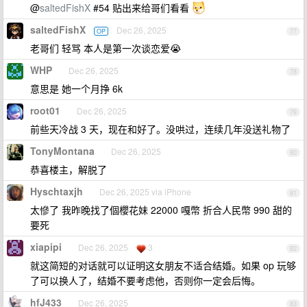
@
saltedFishX
#54 贴出来给哥们看看
saltedFishX
Dec 26, 2025
OP
77
老哥们 轻骂 本人是第一次谈恋爱😭
WHP
Dec 26, 2025
78
意思是 她一个月挣 6k
root01
Dec 26, 2025
79
前些天冷战 3 天，现在和好了。没哄过，连续几年没送礼物了
TonyMontana
Dec 26, 2025
80
恭喜楼主，解脱了
Hyschtaxjh
Dec 26, 2025 via iPhone
81
太慘了 我昨晚找了個櫻花妹 22000 嘎幣 折合人民幣 990 甜的
要死
xiapipi
Dec 26, 2025
3
82
就这简短的对话就可以证明这女朋友不适合结婚。如果 op 玩够
了可以换人了，结婚不要考虑他，否则你一定会后悔。
hfJ433
Dec 26, 2025
83