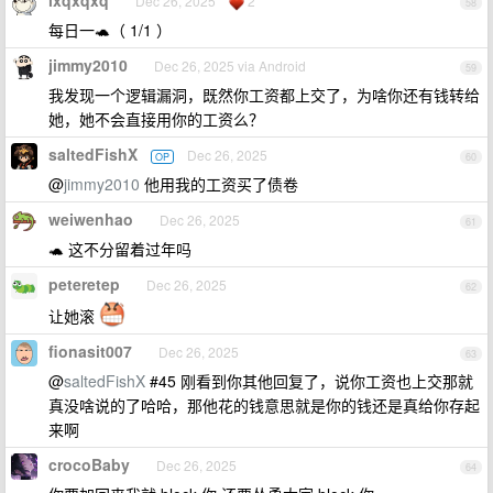
lxqxqxq
Dec 26, 2025
2
58
每日一🐢（ 1/1 ）
jimmy2010
Dec 26, 2025 via Android
59
我发现一个逻辑漏洞，既然你工资都上交了，为啥你还有钱转给
她，她不会直接用你的工资么？
saltedFishX
Dec 26, 2025
OP
60
@
jimmy2010
他用我的工资买了债卷
weiwenhao
Dec 26, 2025
61
🐢 这不分留着过年吗
peteretep
Dec 26, 2025
62
让她滚
fionasit007
Dec 26, 2025
63
@
saltedFishX
#45 刚看到你其他回复了，说你工资也上交那就
真没啥说的了哈哈，那他花的钱意思就是你的钱还是真给你存起
来啊
crocoBaby
Dec 26, 2025
64