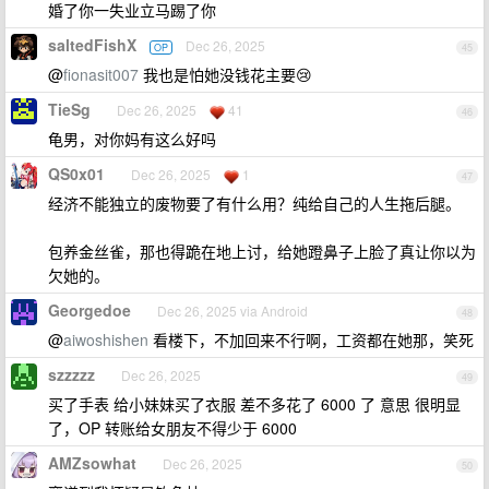
婚了你一失业立马踢了你
saltedFishX
Dec 26, 2025
OP
45
@
fionasit007
我也是怕她没钱花主要😢
TieSg
Dec 26, 2025
41
46
龟男，对你妈有这么好吗
QS0x01
Dec 26, 2025
1
47
经济不能独立的废物要了有什么用？纯给自己的人生拖后腿。
包养金丝雀，那也得跪在地上讨，给她蹬鼻子上脸了真让你以为
欠她的。
Georgedoe
Dec 26, 2025 via Android
48
@
aiwoshishen
看楼下，不加回来不行啊，工资都在她那，笑死
szzzzz
Dec 26, 2025
49
买了手表 给小妹妹买了衣服 差不多花了 6000 了 意思 很明显
了，OP 转账给女朋友不得少于 6000
AMZsowhat
Dec 26, 2025
50