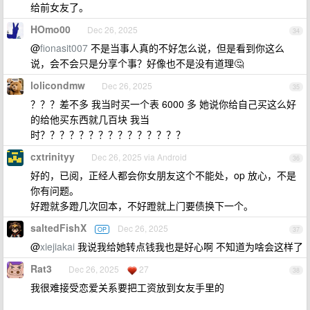
给前女友了。
HOmo00
Dec 26, 2025
34
@
fionasit007
不是当事人真的不好怎么说，但是看到你这么
说，会不会只是分享个事？好像也不是没有道理🤔
lolicondmw
Dec 26, 2025
35
？？？差不多 我当时买一个表 6000 多 她说你给自己买这么好
的给他买东西就几百块 我当
时？？？？？？？？？？？？？？？
cxtrinityy
Dec 26, 2025 via Android
36
好的，已阅，正经人都会你女朋友这个不能处，op 放心，不是
你有问题。
好蹬就多蹬几次回本，不好蹬就上门要债换下一个。
saltedFishX
Dec 26, 2025
OP
37
@
xiejiakai
我说我给她转点钱我也是好心啊 不知道为啥会这样了
Rat3
Dec 26, 2025
27
38
我很难接受恋爱关系要把工资放到女友手里的