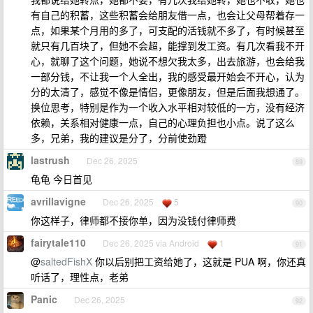
有自己的积蓄，这些积蓄会给朋友借一点，也会让父母帮着存一
点，如果某个月用的多了，可支配的活钱就不多了，有时候甚至
就只有几百块了，但她不会超，能撑到发工资。有几次看我不开
心，就聊了这个问题，她说不想欠我太多，出去旅游，也会给我
一部分钱，不让我一个人全出，我的感受最开始会不开心，认为
分的太清了，感觉不像是情侣，更像朋友，但是后面我想通了。
换位思考，特别是作为一个收入水平相对较低的一方，没有经济
依赖，关系相对健康一点，自己的心理负担也小点。说了这么
多，兄弟，我的建议是分了，分前使劲蹬
lastrush
Dec 26, 2025
89
龟龟 今日首见
avrillavigne
Dec 26, 2025
5
90
你这样子，律师都不接你单，因为没钱付律师费
fairytale110
Dec 26, 2025 via Android
1
91
@
saltedFishX
你以后别把工资给她了，这就是 PUA 啊，你还真
听话了，理性点，老弟
Panic
Dec 26, 2025
92