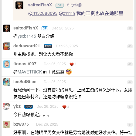
saltedFishX
Dec 26, 2025
OP
39
@
ysxb1145
朋友介绍
darksword21
Dec 26, 2025
PRO
40
别主动找她，别让大火看不起你
fionasit007
Dec 26, 2025
1
41
@
MAVETRICK
#11 意满离
IceSolStice
Dec 26, 2025
42
我想请问一下，没有冒犯的意思，上缴工资的意义是什么，女朋
友是巴菲特么，还是防诈骗意识绝顶
ybz
Dec 26, 2025
2
PRO
43
今日热帖预定。。。
bzw875
Dec 26, 2025
44
好事啊，在她眼里男女交往就是男给她钱对她好才交往。将来结