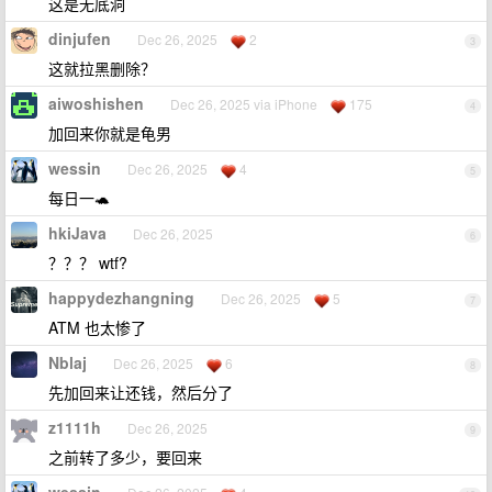
这是无底洞
dinjufen
Dec 26, 2025
2
3
这就拉黑删除？
aiwoshishen
Dec 26, 2025 via iPhone
175
4
加回来你就是龟男
wessin
Dec 26, 2025
4
5
每日一🐢
hkiJava
Dec 26, 2025
6
？？？ wtf?
happydezhangning
Dec 26, 2025
5
7
ATM 也太惨了
Nblaj
Dec 26, 2025
6
8
先加回来让还钱，然后分了
z1111h
Dec 26, 2025
9
之前转了多少，要回来