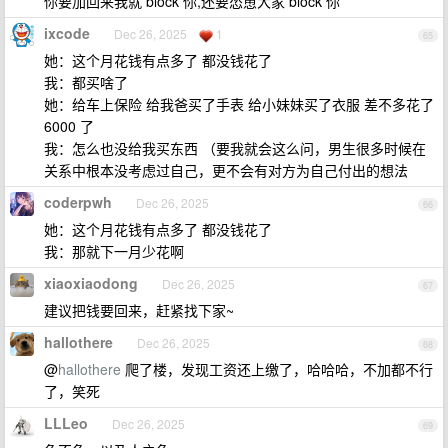
你要加回来我就 block 你,还要怂恿大家 block 你
ixcode
Dec 26, 2025
1
65
她：这个月花钱有点多了 都没钱花了
我：都买啥了
她：给车上保险 给我爸买了手表 给小妹妹买了衣服 差不多花了
6000 了
我：怎么也没给我买东西 （要我就会这么问，男生很多时候在
关系中根本没考虑过自己，更不会有对方为自己付出的想法
coderpwh
Dec 26, 2025
66
她：这个月花钱有点多了 都没钱花了
我：那就下一月少花啊
xiaoxiaodong
Dec 26, 2025
67
建议把钱要回来，赶紧找下家~
hallothere
Dec 26, 2025
68
@
hallothere
爬了楼，发现工资还上缴了，哈哈哈，不加都不行
了，笑死
LLLeo
Dec 26, 2025
69