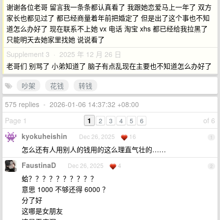
谢谢各位老哥 留言我一条条都认真看了 我跟她恋爱马上一年了 双方
家长也都见过了 都已经商量着年前把婚定了 但是出了这个事也不知
道怎么办好了 现在联系不上她 vx 电话 淘宝 xhs 都已经给我拉黑了
只能明天去她家里找她 说说看了
Supplement 3 · 2025 年 12 月 26 日
老哥们 别骂了 小弟知道了 脑子有点乱现在主要也不知道怎么办好了
吵架
花钱
转钱
575 replies
•
2026-01-06 14:37:32 +08:00
Page 1
1
of 6
2
3
4
5
6
kyokuheishin
Dec 26, 2025
16
1
怎么还有人用别人的钱用的这么理直气壮的……
FaustinaD
Dec 26, 2025
4
2
蛤？？？？？？？？？？
意思 1000 不够还得 6000 ？
分了好
这哪是女朋友