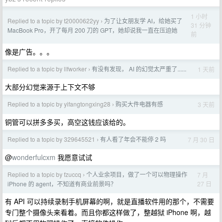
1 小时
Replied to a topic by t20000622yy
为了让女朋友学 AI，给她买了
›
31 分钟
MacBook Pro，开了每月 200 刀的 GPT，她却说我一直在压迫她
前
像是广告。。。
Replied to a topic by llfworker
有没有发现， AI 的幻觉太严重了......
1 天前
›
大部分幻觉来源于上下文不够
Replied to a topic by yifangtongxing28
购买大件电器有感
3 天前
›
铜管可以拼多多买，高空这钱应该给的。
Replied to a topic by 329645521
有人看了年会不能停 2 吗
7 月 30 日
›
@
wonderfulcxm
我愿意试试
Replied to a topic by fzuccq
个人业余项目，做了一个可以物理操作
7 月
›
27 日
iPhone 的 agent，不知道有商业前景吗？
有 API 可以持续录制手机屏幕的啊，就是直播软件用的那个，不需要
专门整个摄像头来看着。而且你都这样做了，整越狱 iPhone 啊，越