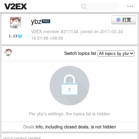
ybz
打赏
PRO
V2EX member #217134, joined on 2017-02-24
1.23
16:21:48 +08:00
Switch topics list
Per ybz's settings, the topics list is hidden
Deals
info, including closed deals, is not hidden
ybz's recent replies