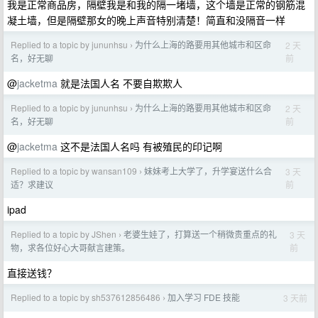
我是正常商品房，隔壁我是和我的隔一堵墙，这个墙是正常的钢筋混
凝土墙，但是隔壁那女的晚上声音特别清楚！简直和没隔音一样
Replied to a topic by jununhsu
为什么上海的路要用其他城市和区命
2 天
›
前
名，好无聊
@
jacketma
就是法国人名 不要自欺欺人
Replied to a topic by jununhsu
为什么上海的路要用其他城市和区命
2 天
›
前
名，好无聊
@
jacketma
这不是法国人名吗 有被殖民的印记啊
Replied to a topic by wansan109
妹妹考上大学了，升学宴送什么合
3 天
›
前
适？求建议
ipad
Replied to a topic by JShen
老婆生娃了，打算送一个稍微贵重点的礼
3 天
›
前
物，求各位好心大哥献言建策。
直接送钱？
Replied to a topic by sh537612856486
加入学习 FDE 技能
3 天前
›