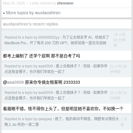
May 20, 2025 • Lastly replied by
zhennann
More topics by wuxilaoshiren
»
wuxilaoshiren's recent replies
19 小时
Replied to a topic by t20000622yy
为了让女朋友学 AI，给她买了
›
24 分钟
MacBook Pro，开了每月 200 刀的 GPT，她却说我一直在压迫她
前
都考上编制了 还学个屁啊 那不是白考了吗
Replied to a topic by aaa0009
爱上合租妹子 7 - 完结 - 如果你早
22 小时 26
›
分钟前
点送我金镯子，也许我们早就在一起了
@
aaa0009
原来你专搞女租客啊 2333333
Replied to a topic by aaa0009
爱上合租妹子 7 - 完结 - 如果你早
22 小时 50
›
分钟前
点送我金镯子，也许我们早就在一起了
看眉眼不错，怪不得你上头了，但是明显她不喜欢你，不如换一个
Replied to a topic by qwqqwq
绝了，租的单间不隔音，隔壁有对情侣大
1 天
›
前
晚上 do 听的一清二楚