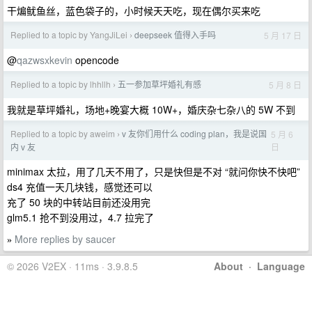
干煸鱿鱼丝，蓝色袋子的，小时候天天吃，现在偶尔买来吃
Replied to a topic by YangJiLei
deepseek 值得入手吗
5 月 17 日
›
@
qazwsxkevin
opencode
Replied to a topic by lhhllh
五一参加草坪婚礼有感
5 月 8 日
›
我就是草坪婚礼，场地+晚宴大概 10W+，婚庆杂七杂八的 5W 不到
Replied to a topic by aweim
v 友你们用什么 coding plan，我是说国
5 月 6
›
日
内 v 友
minimax 太拉，用了几天不用了，只是快但是不对 “就问你快不快吧”
ds4 充值一天几块钱，感觉还可以
充了 50 块的中转站目前还没用完
glm5.1 抢不到没用过，4.7 拉完了
More replies by saucer
»
© 2026 V2EX · 11ms · 3.9.8.5
About
·
Language