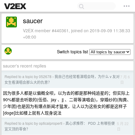
saucer
V2EX member #440361, joined on 2019-09-09 11:38:33
+08:00
Switch topics list
saucer's recent replies
Replied to a topic by 052678
我自己也经常看演唱会呀，为什么 v 友对
7 月 6
›
日
女生看演唱会那么大的仇意？
因为很多人都是以偏概全呗，以为去的都是那种纯追星的；但实际上
90%都是去听歌的(伍佰、jay 、jj 、二哥等演唱会)，穿婚纱的(掏粪、
少年团)也是因为有爆点新闻才猛发，让人以为这些女的都是这样子
[doge]比如楼上就有人现身说法
Replied to a topic by opticalproperti
真心求推荐： PDD 上有哪些便
5 月 22
›
日
宜又顶的零食？