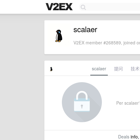
scalaer
V2EX member #268589, joined on
scalaer
提问
技术
Per scalaer's
Deals
info,