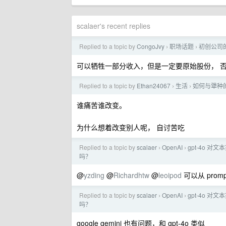
scalaer's recent replies
Replied to a topic by
CongoJvy
职场话题
初创公司
›
›
可以牺牲一部分收入，但是一定要原始股份， 
Replied to a topic by
Ethan24067
生活
如何与犟种
›
›
谁痛苦谁改变。
为什么想着改变别人呢， 自讨苦吃
Replied to a topic by
scalaer
OpenAI
gpt-4o 对文
›
›
吗？
@
yzding
@
Richardhtw
@
leoipod
可以从 pro
Replied to a topic by
scalaer
OpenAI
gpt-4o 对文
›
›
吗？
google gemini 也有问题，和 gpt-4o 类似