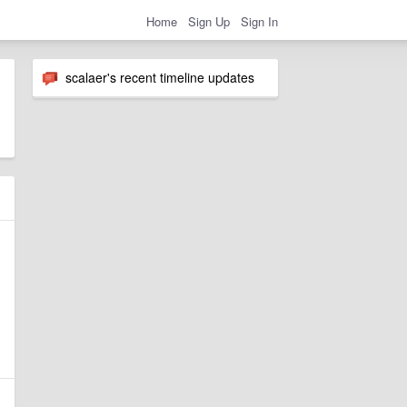
Home
Sign Up
Sign In
scalaer's recent timeline updates