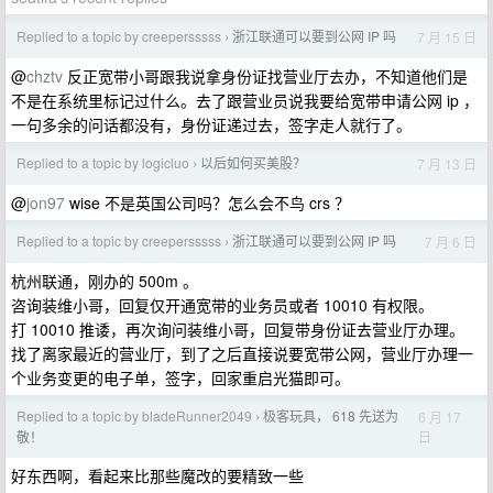
Replied to a topic by creepersssss
浙江联通可以要到公网 IP 吗
7 月 15 日
›
@
chztv
反正宽带小哥跟我说拿身份证找营业厅去办，不知道他们是
不是在系统里标记过什么。去了跟营业员说我要给宽带申请公网 ip ，
一句多余的问话都没有，身份证递过去，签字走人就行了。
Replied to a topic by logicluo
以后如何买美股？
7 月 13 日
›
@
jon97
wise 不是英国公司吗？怎么会不鸟 crs ？
Replied to a topic by creepersssss
浙江联通可以要到公网 IP 吗
7 月 6 日
›
杭州联通，刚办的 500m 。
咨询装维小哥，回复仅开通宽带的业务员或者 10010 有权限。
打 10010 推诿，再次询问装维小哥，回复带身份证去营业厅办理。
找了离家最近的营业厅，到了之后直接说要宽带公网，营业厅办理一
个业务变更的电子单，签字，回家重启光猫即可。
Replied to a topic by bladeRunner2049
极客玩具， 618 先送为
6 月 17
›
日
敬！
好东西啊，看起来比那些魔改的要精致一些