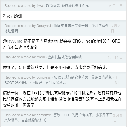
Replied to a topic by liww
超值优惠| 领移动话费 1-9 元
6 月 9 日
›
2 块，感谢~
Replied to a topic by Dorayak1
ibkr 中要求再提供一份三个月的海外
5 月 7
›
日
地址证明
@
rayyume
是不是国内真实地址就会被 CRS ，hk 的地址没有 CRS
？我不知道啊乱猜的
Replied to a topic by mk3s
虚拟机挂微信也会掉线
4 月 14 日
›
碰到了，每日重新登陆，但是不用扫码，点击登录手机确认。
Replied to a topic by conpress
从 IOS 想转到安卓阵营，是用国内系统
4 月
›
13 日
ROOT 好还是刷国际版好，问问大伙意见
借楼一问：现在 ios 除了外接某些能录音的耳机之外，还有没有其他
比较简便的方式能够实现电话和微信电话录音？这基本上是把我拦在
安卓的唯一因素了。。。
Replied to a topic by doctorzry
喜欢 ROOT 的用户有福了，小米开了三
3 月 9
›
日
八解锁节，点击就给解锁（）