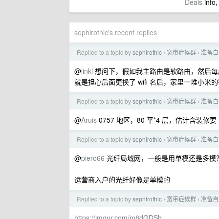
Deals
info,
sephirothic's recent replies
Replied to a topic by
sephirothic
宽带症候群
准备自
›
›
@
linkl
想问下，假如我主路由是软路由，然后每层一个小米
就是担心后面更换了 wifi 名后，家里一堆小
Replied to a topic by
sephirothic
宽带症候群
准备自
›
›
@
Aruis
0757 地区，80 平*4 层，估计含装修要 1
Replied to a topic by
sephirothic
宽带症候群
准备自
›
›
@
piero66
光纤局域网，一般是用单模还是多模
运营商入户的光纤好像是单模的
Replied to a topic by
sephirothic
宽带症候群
准备自
›
›
https://imgur.com/m8dGDSh