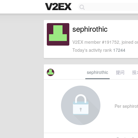
sephirothic
V2EX member #191752, joined on
Today's activity rank
17244
sephirothic
提问
技
Per sephiroth