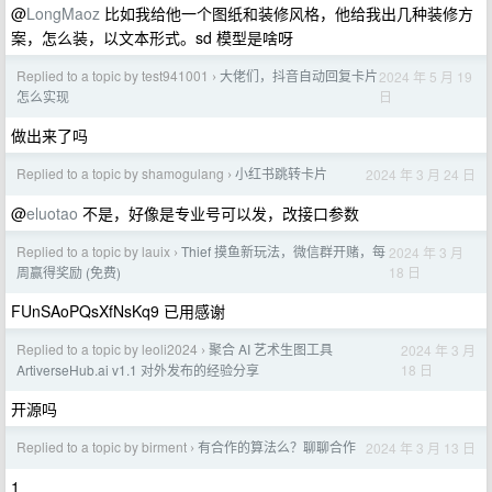
@
LongMaoz
比如我给他一个图纸和装修风格，他给我出几种装修方
案，怎么装，以文本形式。sd 模型是啥呀
Replied to a topic by test941001
大佬们，抖音自动回复卡片
2024 年 5 月 19
›
日
怎么实现
做出来了吗
Replied to a topic by shamogulang
小红书跳转卡片
2024 年 3 月 24 日
›
@
eluotao
不是，好像是专业号可以发，改接口参数
Replied to a topic by lauix
Thief 摸鱼新玩法，微信群开赌，每
2024 年 3 月
›
18 日
周赢得奖励 (免费)
FUnSAoPQsXfNsKq9 已用感谢
Replied to a topic by leoli2024
聚合 AI 艺术生图工具
2024 年 3 月
›
18 日
ArtiverseHub.ai v1.1 对外发布的经验分享
开源吗
Replied to a topic by birment
有合作的算法么？聊聊合作
2024 年 3 月 13 日
›
1