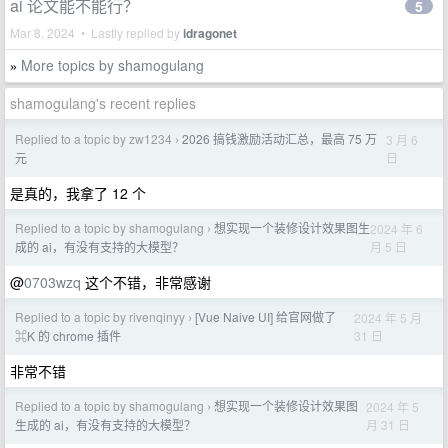
ai 论文能不能行？
5
Mar 8, 2024 • Lastly replied by
idragonet
More topics by shamogulang
»
shamogulang's recent replies
Replied to a topic by zw1234
2026 搞钱激励活动汇总，最高 75 万
3 月 6
›
日
元
是真的，我拿了 12 个
Replied to a topic by shamogulang
想实现一个装修设计效果图生
2024 年 6
›
月 5 日
成的 ai，有没有支持的大模型？
@
0703wzq
这个不错，非常感谢
Replied to a topic by rivenqinyy
[Vue Naive UI] 给官网做了
2024 年 5 月
›
31 日
⌘K 的 chrome 插件
非常不错
Replied to a topic by shamogulang
想实现一个装修设计效果图
2024 年 5
›
月 31 日
生成的 ai，有没有支持的大模型？