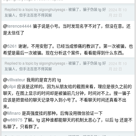
Replied to a topic by sigonghuiyesgs
被骗了，骗子伪装 tg 好
2024 年 10
›
月 22 日
友骗人，但手法百思不得其解
@
terence4444
骗子说是小号。当时发现名字不对了，但没在意。还
是太信任了
@
5261
谢谢，不用安慰了。已经当成惨痛的教训了。第一次被骗，也
希望是最后一次被骗。现在分析这个案件，看看能得到什么东西。
Replied to a topic by sigonghuiyesgs
被骗了，骗子伪装 tg 好
2024 年 10
›
月 22 日
友骗人，但手法百思不得其解
@
villivateur
我用的是官方的 tg
@
pllpii
应该是这样的。因为从朋友给的截图来看，理应是很久之前的
聊天，在图上显示的时间却是被骗前几分钟，时间对不上。搜一骗子
应该是把曾经的聊天记录导入到小号了。不看聊天时间还真看不出
来。
@
Minaro
是高强度挂的那种。后悔没用微信验证一下
@
w88975
了解。tg 这种谁都能聊天的机制太恶心了，以后 tg 还是不
私聊了，只看群了。