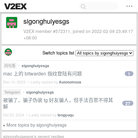
sigonghuiyesgs
V2EX member #572311, joined on 2022-02-09 23:49:17
+08:00
Switch topics list
问与答
•
sigonghuiyesgs
mac 上的 bitwarden 指纹登陆有问题
1
Dec 10, 2025 • Lastly replied by
Autonomous
Telegram
•
sigonghuiyesgs
被骗了，骗子伪装 tg 好友骗人，但手法百思不得其
27
解
Oct 22, 2024 • Lastly replied by
lengyuqu
More topics by sigonghuiyesgs
»
sigonghuiyesgs's recent replies