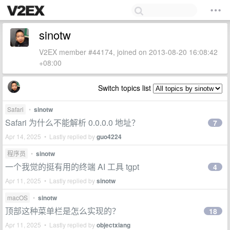
sinotw
V2EX member #44174, joined on 2013-08-20 16:08:42
+08:00
Switch topics list
Safari
•
sinotw
Safari 为什么不能解析 0.0.0.0 地址？
7
Apr 14, 2025 • Lastly replied by
guo4224
程序员
•
sinotw
一个我觉的挺有用的终端 AI 工具 tgpt
4
Apr 11, 2025 • Lastly replied by
sinotw
macOS
•
sinotw
顶部这种菜单栏是怎么实现的？
18
Apr 11, 2025 • Lastly replied by
objectxiang