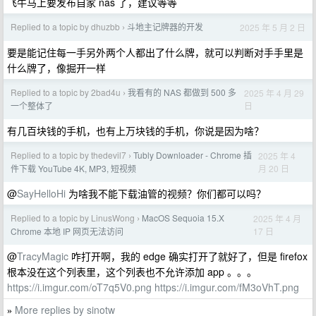
飞牛马上要发布自家 nas 了，建议等等
Replied to a topic by dhuzbb
斗地主记牌器的开发
2025 年 5 月 2 日
›
要是能记住每一手另外两个人都出了什么牌，就可以判断对手手里是
什么牌了，像掘开一样
Replied to a topic by 2bad4u
我看有的 NAS 都做到 500 多
2025 年 4 月 29
›
日
一个整体了
有几百块钱的手机，也有上万块钱的手机，你说是因为啥？
Replied to a topic by thedevil7
Tubly Downloader - Chrome 插
2025 年 4
›
月 20 日
件下载 YouTube 4K, MP3, 短视频
@
SayHelloHi
为啥我不能下载油管的视频？你们都可以吗？
Replied to a topic by LinusWong
MacOS Sequoia 15.X
2025 年 4 月
›
17 日
Chrome 本地 IP 网页无法访问
@
TracyMagic
咋打开啊，我的 edge 确实打开了就好了，但是 firefox
根本没在这个列表里，这个列表也不允许添加 app 。。。
https://i.imgur.com/oT7q5V0.png
https://i.imgur.com/fM3oVhT.png
More replies by sinotw
»