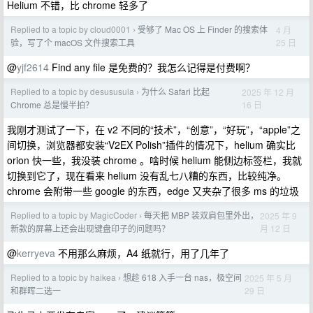
Helium 不错，比 chrome 轻多了
Replied to a topic by cloud0001
受够了 Mac OS 上 Finder 的搜索体
4 月
›
25 日
验，写了个 macOS 文件搜索工具
@
yjf2614
Find any file 是免费的？我怎么记得是付费啊？
Replied to a topic by desususula
为什么 Safari 比起
2025 年 12 月
›
16 日
Chrome 总是慢半拍？
我刚才测试了一下，在 v2 不同的“技术”，“创意”，“好玩”，“apple”之
间切换，浏览器都安装“V2EX Polish”插件的情况下，helium 确实比
orion 快一些，我没装 chrome 。啥时候 helium 能侧边标签栏，我就
切换到它了，现在看来 helium 没有乱七八糟的东西，比较纯净。
chrome 会附带一些 google 的东西，edge 又夹杂了很多 ms 的垃圾
Replied to a topic by MagicCoder
每天把 MBP 装双肩包里外出，
2025 年 9
›
月 12 日
新款的屏幕上还会出现键盘印子的问题吗？
@
kerryeva
不用那么麻烦，A4 纸就行，用了几年了
Replied to a topic by haikea
想趁 618 入手一台 nas，极空间
2025 年 5 月
›
29 日
和群晖二选一