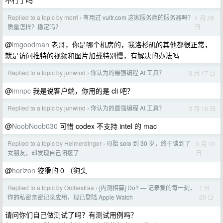
不行了吗
Replied to a topic by morri
有用过 vultr.com 这家服务商的服务器吗？
4 月 28
›
日
质量怎样？稳定吗？
@
imgoodman
老哥，你是哪个机房的，我洛杉矶的其他都很正常，
就是访问推特的视频和图片加载特别慢，有解决的办法吗
Replied to a topic by junwind
你认为的最强编程 AI 工具？
3 月 17 日
›
@
imnpc
我是说客户端，你用的是 cli 吧？
Replied to a topic by junwind
你认为的最强编程 AI 工具？
3 月 16 日
›
@
NoobNoob030
可惜 codex 不支持 intel 的 mac
Replied to a topic by Heimerdinger
母胎 solo 到 30 岁，终于谈到了
3 月 10
›
日
女朋友，却发现自己阳痿了
@
horizon
狡猾的 0 （狗头
Replied to a topic by Orchestraa
[内测招募] Do? — 记录爱的每一刻，
1 月
›
20 日
你的私密亲密记录应用，现已登陆 Apple Watch
请问你们自己做测试了吗？有测试用例吗？