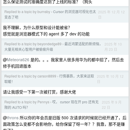
怎么保证测试的准确度达到了上线的标准？（狗头
Replied to a topic by burnsby
Cursor 的浏览器可视化也太
2025 年 12 月 12
›
日
变态了吧
我不理解，为什么原型和设计能被省？
感觉就是浏览器模式下的 agent 多了 dev 的功能
Replied to a topic by beyondedge89
最近鸿蒙适配的新烦恼，
2025 年 10
›
月 23 日
大量无相关心智用户被偷偷升级
@
Meteora626
是的。。。我家里人很多用华为的都中招了，然后去
修手机回退版本
Replied to a topic by carson8899
行情暴跌，大家来这取
2025 年 10 月 12
›
日
取暖！
请让我感受一下第一次被打赏，感谢大佬
Replied to a topic by Pennys
哎， cursor 现在开 pro 还有无
2025 年 9 月
›
22 日
限的 AUTO 吗？
@
throns
所以你的年会员是旧版 500 次请求的时候就已经开通了，后
面政策怎么变都不会影响你，给你保留了呀一年？？我靠，那不是赚