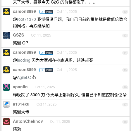
来了大佬，感觉今天 C2C 的价格都涨了。。。
carson8899
Oct 11, 2025
OP
PRO
12
@
root71370
我觉得没问题，我自己目前的策略就是做低倍数合
约网格，再跌继续加
GSZS
Oct 11, 2025
13
感谢 OP
carson8899
Oct 11, 2025
OP
PRO
14
@
leoding
因为大家都在抄底进场，越跌越买
carson8899
Oct 11, 2025
OP
PRO
15
@
AgileLC
👍
apanlin
Oct 11, 2025
16
昨晚跌了 3000 刀 今天早上郁闷好久, 怪自己不知道控制仓位😭
a1314xu
Oct 11, 2025
17
感谢大佬
AntonChekhov
Oct 11, 2025
18
感激