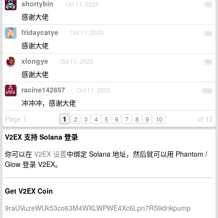
shortybin
Oct 11, 2025
97
感谢大佬
fridaycatye
Oct 11, 2025
98
感谢大佬
xlongye
Oct 11, 2025
99
感谢大佬
racine142857
Oct 11, 2025
100
冲冲冲，感谢大佬
Page 1
1
of 12
2
3
4
5
6
7
8
9
10
V2EX 支持 Solana 登录
你可以在
V2EX 设置
中绑定 Solana 地址，然后就可以用 Phantom /
Glow 登录 V2EX。
Get V2EX Coin
9raUVuzeWUk53co63M4WXLWPWE4Xc6Lpn7RS9dnkpump