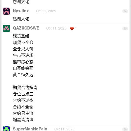
感谢大佬
NyxJinx
Oct 11, 2025
34
感谢大佬
QAZXCDSWE
Oct 11, 2025
1
35
现货圣经
现货不全仓
全仓只大饼
牛市不进场
熊市练心态
山寨终会死
黄金恒久远
期货合约指南
仓位占点三
合约不过夜
合约不全仓
合约只主流
输赢皆清盘
SuperManNoPain
Oct 11, 2025
36