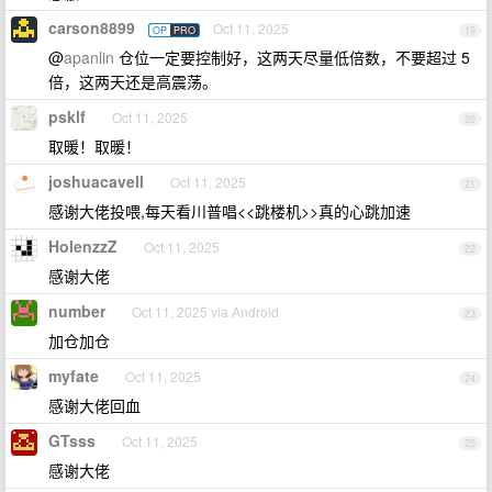
carson8899
Oct 11, 2025
OP
PRO
19
@
apanlin
仓位一定要控制好，这两天尽量低倍数，不要超过 5
倍，这两天还是高震荡。
psklf
Oct 11, 2025
20
取暖！取暖！
joshuacavell
Oct 11, 2025
21
感谢大佬投喂,每天看川普唱<<跳楼机>>真的心跳加速
HolenzzZ
Oct 11, 2025
22
感谢大佬
number
Oct 11, 2025 via Android
23
加仓加仓
myfate
Oct 11, 2025
24
感谢大佬回血
GTsss
Oct 11, 2025
25
感谢大佬