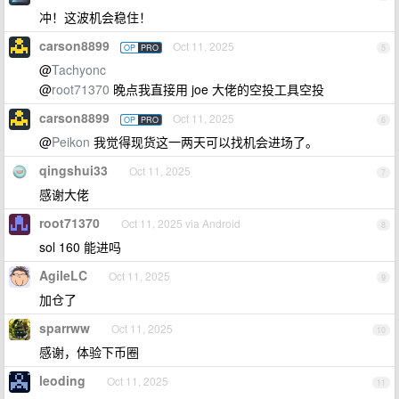
冲！这波机会稳住！
carson8899
Oct 11, 2025
OP
PRO
5
@
Tachyonc
@
root71370
晚点我直接用 joe 大佬的空投工具空投
carson8899
Oct 11, 2025
OP
PRO
6
@
Peikon
我觉得现货这一两天可以找机会进场了。
qingshui33
Oct 11, 2025
7
感谢大佬
root71370
Oct 11, 2025 via Android
8
sol 160 能进吗
AgileLC
Oct 11, 2025
9
加仓了
sparrww
Oct 11, 2025
10
感谢，体验下币圈
leoding
Oct 11, 2025
11