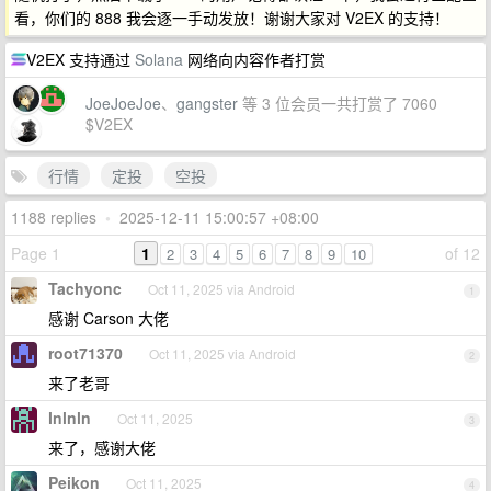
看，你们的 888 我会逐一手动发放！谢谢大家对 V2EX 的支持！
V2EX 支持通过
Solana
网络向内容作者打赏
JoeJoeJoe
、
gangster
等 3 位会员一共打赏了 7060
$V2EX
行情
定投
空投
1188 replies
•
2025-12-11 15:00:57 +08:00
Page 1
1
of 12
2
3
4
5
6
7
8
9
10
Tachyonc
Oct 11, 2025 via Android
1
感谢 Carson 大佬
root71370
Oct 11, 2025 via Android
2
来了老哥
lnlnln
Oct 11, 2025
3
来了，感谢大佬
Peikon
Oct 11, 2025
4