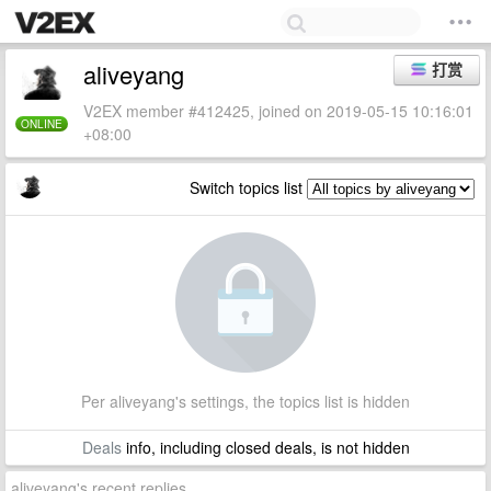
aliveyang
打赏
V2EX member #412425, joined on 2019-05-15 10:16:01
ONLINE
+08:00
Switch topics list
Per aliveyang's settings, the topics list is hidden
Deals
info, including closed deals, is not hidden
aliveyang's recent replies