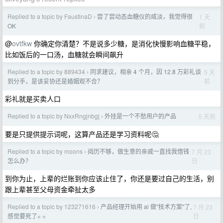
Replied to a topic by FaustinaD
尝了尝动态血糖仪的咸淡，我觉得很
1 天
›
前
OK
@
ovtfkw
你确定你清楚？不是说多少糖，是消化快慢影响血糖平稳，
比如饭后的一口汤，血糖就会瞬间飙升
Replied to a topic by 889434
同求建议，相亲 4 个月，因 12.8 万彩礼谈
5 天
›
前
到分手，是该妥协还是婚姻观不合？
彩礼就是买卖人口
Replied to a topic by NxxRngjnbgj
外挂是一个不愁用户的产品
5 天前
›
要是只提供提示词呢，这算产品还是学习资料呢🤔
Replied to a topic by moons
阅历不够，做生意的亲戚一直找我借钱
7 月 23
›
日
怎么办？
到你为止，上辈的烂账到你应该止住了，你还是要过自己的生活，别
跟上辈甚至父母资金牵扯太多
Replied to a topic by 123271616
产品经理开始用 ai 做"技术方案"了,
7 月 23
›
日
感觉要死了= =