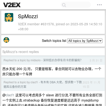
SpMozzi
V2EX member #631576, joined on 2023-05-29 14:50:10
+08:00
Switch topics list
SpMozzi's recent replies
Replied to a topic by midsolo
深圳低价办停车月卡的新骗局？
3 月 31 日
›
西乡天虹 200 元/月， 只要是租客，拿合同就可以去物业办理，一个
房只能办理一个车牌
Replied to a topic by clacf1
有木有 DBA 大佬，想求教一下数
2023 年 11 月
›
15 日
据库云备份的方案
@
clacf1
这里可以考虑用多个 slave 进行分流,不要所有业务全部打到
一个实例上去.xtrabackup 备份恢复速度都是远远高于 mysqldump
的. 还有你可以考虑把业务拆分成独立的实例,这样会减少数据量,恢复