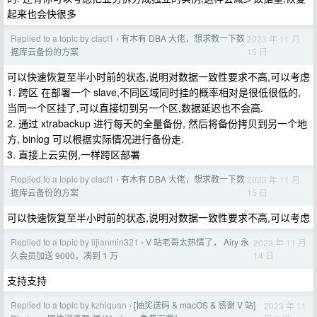
起来也会快很多
Replied to a topic by clacf1
有木有 DBA 大佬，想求教一下数
2023 年 11 月
›
15 日
据库云备份的方案
可以快速恢复至半小时前的状态,说明对数据一致性要求不高,可以考虑
1. 跨区 在部署一个 slave,不同区域同时挂的概率相对是很低很低的,
当同一个区挂了,可以直接切到另一个区,数据延迟也不会高.
2. 通过 xtrabackup 进行每天的全量备份, 然后将备份拷贝到另一个地
方, binlog 可以根据实际情况进行备份走.
3. 直接上云实例,一样跨区部署
Replied to a topic by clacf1
有木有 DBA 大佬，想求教一下数
2023 年 11 月
›
15 日
据库云备份的方案
可以快速恢复至半小时前的状态,说明对数据一致性要求不高,可以考虑
Replied to a topic by lijianmin321
V 站老哥太热情了， Airy 永
2023 年 11 月
›
14 日
久会员加送 9000，凑到 1 万
支持支持
Replied to a topic by kzhiquan
[抽奖送码 & macOS & 感谢 V 站]
2023 年 11
›