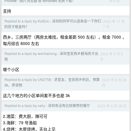
月 9 日
Picview - 图片浏览器 很 Windows 免费下载！
支持
Replied to a topic by KoiEric
深圳的同学可以进来说一下你们
2023 年 11 月
›
7 日
的房子租金吗？
西乡，三房两厅（两房太难找，租金差距 500 左右），租金 7000 ，
每月综合 8000 左右
Replied to a topic by wenhairong
深圳宝安西乡碧海房子出
2023 年 9 月 5
›
日
租
哪个小区
Replied to a topic by UN2758
求室友，宝安西乡附近，预算
2023 年 8 月 28
›
日
3k，养宠物
这几个地方的小区单间差不多也是 3k
Replied to a topic by vaily
深圳有没有比较推荐的餐厅
2023 年 8 月 28 日
›
2.湘菜：费大厨，辣可可
3.海鲜：79 号渔船
4.烧烤：木屋烧烤，天台上见