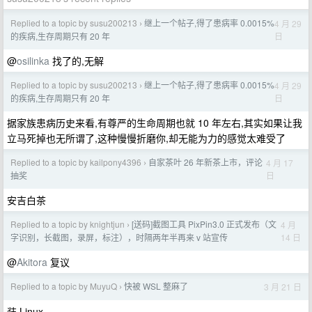
Replied to a topic by susu200213
继上一个帖子,得了患病率 0.0015%
4 月 29
›
日
的疾病,生存周期只有 20 年
@
osilinka
找了的,无解
Replied to a topic by susu200213
继上一个帖子,得了患病率 0.0015%
4 月 29
›
日
的疾病,生存周期只有 20 年
据家族患病历史来看,有尊严的生命周期也就 10 年左右,其实如果让我
立马死掉也无所谓了,这种慢慢折磨你,却无能为力的感觉太难受了
Replied to a topic by kailpony4396
自家茶叶 26 年新茶上市，评论
4 月 17
›
日
抽奖
安吉白茶
Replied to a topic by knightjun
[送码]截图工具 PixPin3.0 正式发布（文
4 月
›
14 日
字识别，长截图，录屏，标注），时隔两年半再来 v 站宣传
@
Akitora
复议
Replied to a topic by MuyuQ
快被 WSL 整麻了
3 月 21 日
›
装 Linux