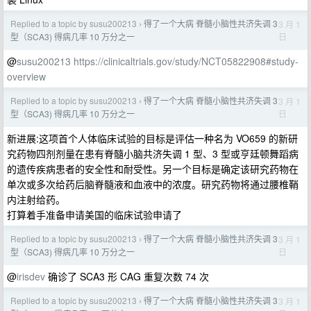
Replied to a topic by susu200213
得了一个大病 脊髓小脑性共济失调 3
3 月 1
›
日
型（SCA3) 得病几率 10 万分之一
@
susu200213
https://clinicaltrials.gov/study/NCT05822908#study-
overview
Replied to a topic by susu200213
得了一个大病 脊髓小脑性共济失调 3
3 月 1
›
日
型（SCA3) 得病几率 10 万分之一
新进展:这项首个人体临床试验的目标是评估一种名为 VO659 的新研
究药物四剂剂量在患有脊髓小脑共济失调 1 型、3 型或亨廷顿舞蹈病
的遗传疾病患者的安全性和耐受性。另一个目标是确定该研究药物在
单次或多次给药后脑脊髓液和血液中的浓度。研究药物将通过腰椎鞘
内注射给药。
打算着手准备申请美国的临床试验申请了
Replied to a topic by susu200213
得了一个大病 脊髓小脑性共济失调 3
3 月 1
›
日
型（SCA3) 得病几率 10 万分之一
@
irisdev
确诊了 SCA3 形 CAG 重复次数 74 次
Replied to a topic by susu200213
得了一个大病 脊髓小脑性共济失调 3
3 月 1
›