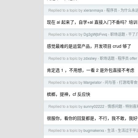
Replied to a topic by
xieranmaya
程序员
为什么永
›
›
现在 ai 起来了，自学+ai 直接入门不香吗？培训
Replied to a topic by
Dg3gWjbFvvq
职场话题
干了
›
›
感觉最难的是运营产品，开发项目 crud 够了
Replied to a topic by
zdxslwy
职场话题
程序员 offe
›
›
肯定选 1 ，不用想，一看 2 是外包直接不考虑
Replied to a topic by
Margelator
问与答
打游戏零食
›
›
槟榔，提神，cf 反应快
Replied to a topic by
sunny02222
情感问题
特别喜
›
›
很服你，看你的回复都是，不行，我不敢，我好
Replied to a topic by
bugmakerxs
生活
生活过于平
›
›