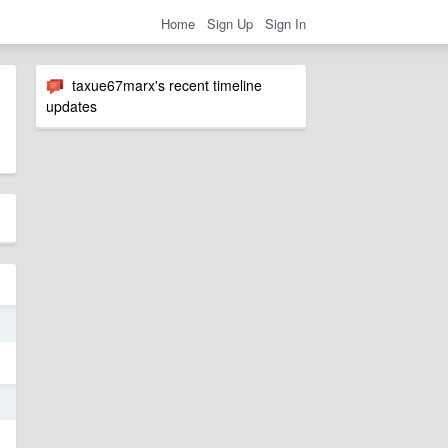
Home
Sign Up
Sign In
taxue67marx's recent timeline
updates
1
5