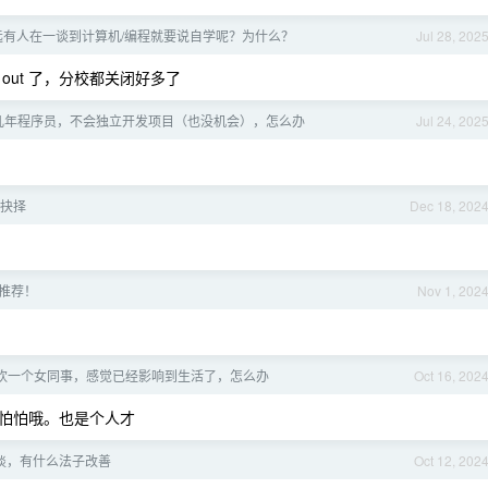
远有人在一谈到计算机/编程就要说自学呢？为什么？
Jul 28, 202
 out 了，分校都关闭好多了
几年程序员，不会独立开发项目（也没机会），怎么办
Jul 24, 202
r 抉择
Dec 18, 202
推荐！
Nov 1, 202
欢一个女同事，感觉已经影响到生活了，怎么办
Oct 16, 202
怕怕哦。也是个人才
淡，有什么法子改善
Oct 12, 202