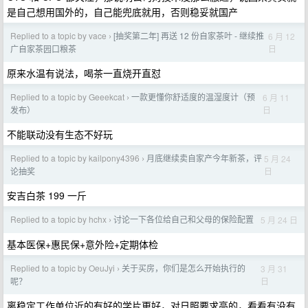
是自己想用国外的，自己能兜底就用，否则稳妥就国产
Replied to a topic by vace
[抽奖第二年] 再送 12 份自家茶叶 - 继续推
6 月 12
›
日
广自家茶园口粮茶
原来水温有说法，喝茶一直烧开直怼
Replied to a topic by Geeekcat
一款更懂你舒适度的温湿度计（预
6 月 11
›
日
发布）
不能联动没有生态不好玩
Replied to a topic by kailpony4396
月底继续卖自家产今年新茶，评
5 月 24
›
日
论抽奖
安吉白茶 199 一斤
Replied to a topic by hchx
讨论一下各位给自己和父母的保险配置
5 月 24 日
›
基本医保+惠民保+意外险+定期体检
Replied to a topic by OeuJyi
关于买房，你们是怎么开始执行的
3 月 31
›
日
呢？
离稳定工作单位近的有好的学片更好，对日照要求高的，看看有没有