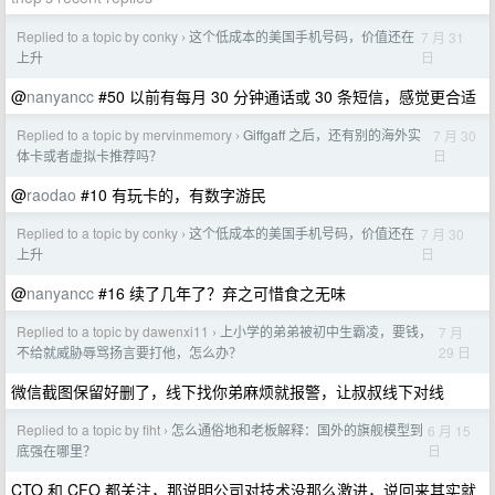
Replied to a topic by conky
这个低成本的美国手机号码，价值还在
7 月 31
›
日
上升
@
nanyancc
#50 以前有每月 30 分钟通话或 30 条短信，感觉更合适
Replied to a topic by mervinmemory
Giffgaff 之后，还有别的海外实
7 月 30
›
日
体卡或者虚拟卡推荐吗？
@
raodao
#10 有玩卡的，有数字游民
Replied to a topic by conky
这个低成本的美国手机号码，价值还在
7 月 30
›
日
上升
@
nanyancc
#16 续了几年了？弃之可惜食之无味
Replied to a topic by dawenxi11
上小学的弟弟被初中生霸凌，要钱，
7 月
›
29 日
不给就威胁辱骂扬言要打他，怎么办？
微信截图保留好删了，线下找你弟麻烦就报警，让叔叔线下对线
Replied to a topic by fiht
怎么通俗地和老板解释：国外的旗舰模型到
6 月 15
›
日
底强在哪里？
CTO 和 CFO 都关注，那说明公司对技术没那么激进，说回来其实就