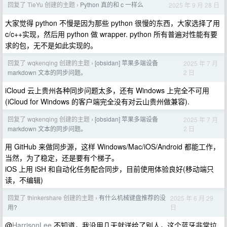
回复了 TieYu 创建的主题
Python 真的和 c 一样么
2025 年 9 月 28 日
›
大家觉得 python 不慢是因为那些 python 很慢的东西，大家选择了用
c/c++实现，然后用 python 做 wrapper. python 所有普遍对性能有要
求的包，无不是如此实现的。
回复了 wqkenqing 创建的主题
[obsidan] 苹果多端设备
2025 年 7 月
›
2 日
markdown 文本的同步问题。
iCloud 云上贵州各种同步问题太多，还有 Windows 上完全不可用
(iCloud for Windows 的客户端完全没有对云山贵州做兼容).
回复了 wqkenqing 创建的主题
[obsidan] 苹果多端设备
2025 年 7 月
›
2 日
markdown 文本的同步问题。
用 GitHub 来做同步源，这样 Windows/Mac/iOS/Android 都能工作，
当然，为了稳定，还是要有个梯子。
iOS 上用 iSH 和自动化任务配合同步，目前使用体验良好(移动端只
读，不编辑)
回复了 thinkershare 创建的主题
有什么机械键盘推荐的没
2025 年 6 月 29
›
日
用?
@
HarrisonLee
不知道，我没用几天就送给了别人，这个蓝牙非常垃