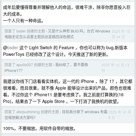
成年后要懂得尊重并理解他人的命运，很难干涉，除非你愿意投入巨
大的成本。
一个人只有一种命运。
回复了 bsder 创建的主题
又是什么神奇 BUG 吗，台式 Windows
2025 年 10
›
月 24 日
电脑无论怎么设置主题后总是跳回深色模式
@
bsder
这个 Light Switch 的 Feature ，你也可以称为 bug,新版本
PowerToys 已经修改了这个设计。今天推送了新的更新。
回复了 apollo007 创建的主题
我纠结了，要不要换
2025 年 10 月 13
›
日
iPhone17？
我建议你线下门店看看实体机，这一代的 iPhone ，除了 17 ，其它都
很难看，而且很重，就不像 Apple 能够设计出来的产品，颜色也很难
看。不过你这个 iPhone11 是要考虑换了。我之前是打算换的(16
Pro)，结果去了一下 Apple Store ，一下打消了我换机的欲望。
回复了 abcbuzhiming 创建的主题
目前高分屏下 windows 有最
2025 年 10 月
›
9 日
佳缩放解决方案吗？
100%，不要缩放。用软件自带的缩放。