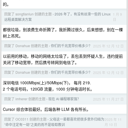
的。
回复了 songtianlun 创建的主题
2026 年了，有没有丝滑一些的 Linux
1 月 9
›
日
远程桌面解决方案
都很垃圾，别浪费生命折腾了，我折腾过很久，后来想想，别在一棵
树上吊死。
回复了 Donahue 创建的主题
你们的千兆宽带价格多少？
2025 年 12 月 12 日
›
以前用的移动，移动的网络太垃圾了，丢包丢到怀疑人生，违约提前
关闭了移动宽带，然后携号转网到电信了。
回复了 Donahue 创建的主题
你们的千兆宽带价格多少？
2025 年 12 月 12 日
›
深圳电信 1000Mbps(上)/50Mbps(下)， 每月 219.
2 个电话号码，120GB 流量，1000 分钟电话时长。
回复了 imherer 创建的主题
现在 AI 编程哪家强？
2025 年 11 月 27 日
›
Cursor 综合体验最好。后端各种 LLM 各有所长。
回复了 OC0311 创建的主题
父母这一辈都喜欢把很多意外归结为
2025 年 11
›
月 10 日
“命中注定有一劫”之类的而不是吸取教训