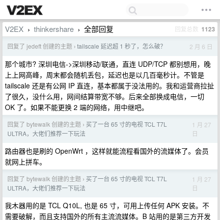
V2EX
thinkershare
全部回复
回复总数
1123
›
›
回复了 jedeft 创建的主题
tailscale 延迟超 1 秒了，怎么破？
2 月 6 日
›
那个城市? 深圳电信->深圳移动/联通，直连 UDP/TCP 都别想用，晚
上上网高峰，周末都会随机丢包，延迟也是以几百毫秒计。不管是
tailscale 还是有公网 IP 直连，基本都属于没法用的。我和运营商拉扯
了很久，没什么用，网间结算带宽不够。后来全部换成电信，一切
OK 了。如果不能更换 2 端的网络，用中继吧。
回复了 bytewalk 创建的主题
买了一台 65 寸的电视 TCL T7L
1 月 27
›
日
ULTRA，大佬们推荐一下玩法
路由器也是刷的 OpenWrt ，这样就能流程看国外的流媒体了。会员
就网上拼车。
回复了 bytewalk 创建的主题
买了一台 65 寸的电视 TCL T7L
1 月 27
›
日
ULTRA，大佬们推荐一下玩法
我木器用的是 TCL Q10L, 也是 65 寸，可用上传任何 APK 安装。不
需要破解，而且支持国外的所有主流流媒体。B 站用的是第三方开发