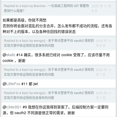
Replied to a topic by Branlice
一位高级工程师的 GIT 需要熟
2025 年 11 月
›
8 日
悉到什么程度？
如果都是高级，你就不用愁
否则你将会面对混乱的分支合并，怎么发布都不成功的流程，还有各
种对不上的版本，以及各种往回找的错误状态
Replied to a topic by wangyzj
关于单点登录平台 oauth2 授权的
2025 年 11
›
月 8 日
实现方案中验证授权信息保存的问题
@
skallz
#14 确实，很多系统已经对 cookie 受限了，应该尽量不用
cookie ，谢谢
Replied to a topic by wangyzj
关于单点登录平台 oauth2 授权的
2025 年 11
›
月 7 日
实现方案中验证授权信息保存的问题
@
LittleFox
#11 都 jwt
Replied to a topic by wangyzj
关于单点登录平台 oauth2 授权的
2025 年 11
›
月 7 日
实现方案中验证授权信息保存的问题
@
c3de3f21
#9 我想在你这我得到答案了。后端控制方案一定要同
源，但 oauth2 不同源是很正常的需求，谢谢