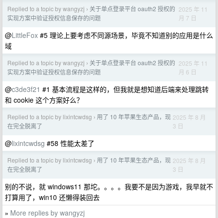
Replied to a topic by wangyzj
关于单点登录平台 oauth2 授权的
2025 年 11
›
月 7 日
实现方案中验证授权信息保存的问题
@
LittleFox
#5 理论上要考虑不同源场景，毕竟不知道别的应用是什么
域
Replied to a topic by wangyzj
关于单点登录平台 oauth2 授权的
2025 年 11
›
月 6 日
实现方案中验证授权信息保存的问题
@
c3de3f21
#1 基本流程是这样的，但我就是想知道后端来处理跳转
和 cookie 这个方案好么？
Replied to a topic by lixintcwdsg
用了 10 年苹果生态产品，现
2025 年 8 月
›
3 日
在完全脱离了
@
lixintcwdsg
#58 性能太差了
Replied to a topic by lixintcwdsg
用了 10 年苹果生态产品，现
2025 年 8 月
›
3 日
在完全脱离了
别的不说，就 windows11 那坨。。。。我要不是因为游戏，我早就不
打算用了，win10 还懒得装回去
More replies by wangyzj
»