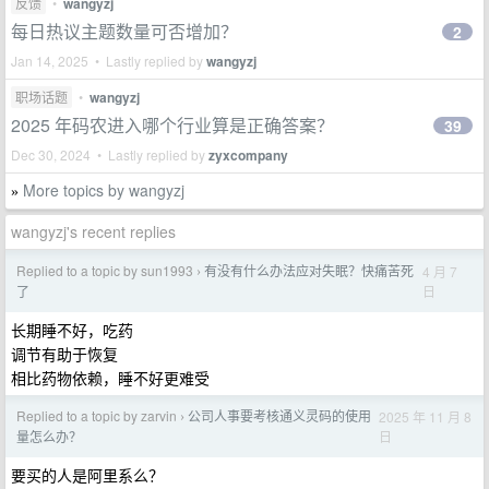
反馈
•
wangyzj
每日热议主题数量可否增加？
2
Jan 14, 2025 • Lastly replied by
wangyzj
职场话题
•
wangyzj
2025 年码农进入哪个行业算是正确答案？
39
Dec 30, 2024 • Lastly replied by
zyxcompany
More topics by wangyzj
»
wangyzj's recent replies
Replied to a topic by sun1993
有没有什么办法应对失眠？快痛苦死
4 月 7
›
日
了
长期睡不好，吃药
调节有助于恢复
相比药物依赖，睡不好更难受
Replied to a topic by zarvin
公司人事要考核通义灵码的使用
2025 年 11 月 8
›
日
量怎么办？
要买的人是阿里系么？