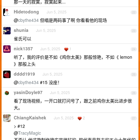
那一天的寂寞，寂寞起来...
Hidetodong
Jun 5, 2025
22
@
cbythe434
但唱是两码事了啊 你看看他的现场
shunia
Jun 5, 2025
23
雀氏可以
nick1357
Jun 5, 2025
1
24
听了，我的评价是不如《鸡你太美》那般惊艳，不如《 lemon
》那般上头
dddd1919
Jun 5, 2025
25
@
cbythe434
#15 没座！
yasinDoyle97
Jun 5, 2025
26
看了现场视频，一开口就打问号了，跟之前鸡你太美比进步很
大。
ChiangKaishek
Jun 5, 2025
2
27
> #12
@
TracyMagic
不否认 他这歌制作确实是很好的, 现代声音复古的五六十年代的