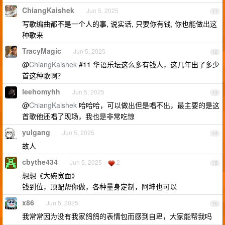
ChiangKaishek
Jun 5, 2025
11
写歌编曲都不是一个人的事, 说实话, 只要你有钱, 你也能做出这
种歌来
TracyMagic
Jun 5, 2025
12
@
ChiangKaishek
#11 华语乐坛这么多有钱人，这几年出了多少
首这种歌啊？
leehomyhh
Jun 5, 2025
13
@
ChiangKaishek
哈哈哈，可以做出但是唱不出，最主要的是这
首歌他还唱了现场，我也是非常吃惊
yulgang
Jun 5, 2025
14
故人
cbythe434
Jun 5, 2025
2
15
想想《大碗宽面》
钱到位，顶配帮你做，各种量身定制，阿坤也可以
x86
Jun 5, 2025
16
我常常因为没有我家鸽鸽的表情包而感到自卑，大家能帮我吗