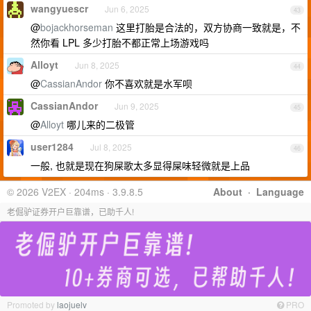
wangyuescr
Jun 6, 2025
43
@
bojackhorseman
这里打胎是合法的，双方协商一致就是，不
然你看 LPL 多少打胎不都正常上场游戏吗
Alloyt
Jun 8, 2025
44
@
CassianAndor
你不喜欢就是水军呗
CassianAndor
Jun 9, 2025
45
@
Alloyt
哪儿来的二极管
user1284
Jul 8, 2025
46
一般, 也就是现在狗屎歌太多显得屎味轻微就是上品
© 2026 V2EX · 204ms · 3.9.8.5
About
·
Language
老倔驴证券开户巨靠谱，已助千人!
Promoted by
laojuelv
PRO