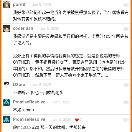
porrt8
Jun 5, 2025
17
我好像已经记不起来他当年为啥被黑得那么狠了，当年偶练看完
对他其实印象还不错的。
coderluan
Jun 5, 2025
18
我感觉还是主要是反差感和同行们的衬托，毕竟时代少年团先拉
了坨大的。
另外还有个类似的事情给我类似的感觉，就是新说唱的导师
CYPHER ，黄子韬直接拉穿了，表现连严浩翔（也也是时代少
年团的）都不如。然后很多账号就开始回顾之前的最佳的导师
CYPHER ，然后下面一帮人开始夸小鬼王琳凯了......
DXpro
Jun 5, 2025
19
不难听， 但也不用吹的地步
PromiseResolve
Jun 5, 2025
20
不如 lemon
PromiseResolve
Jun 5, 2025
2
21
@
mc2tap
#20 那一天的忧郁，忧郁起来