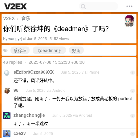
V2EX
音乐
›
你们听蔡徐坤的《deadman》了吗？
By
wangyzj
at Jun 5, 2025 · 5152 views
蔡徐坤
《deadman》
好听
46 replies
•
2025-07-08 13:52:33 +08:00
sEz3br0Ozxa989XX
Jun 5, 2025 via iPhone
1
还不错，风评好转中。
96
Jun 5, 2025 via Android
2
谢谢提醒，刚听了，一打开我以为放错了放成黄老板的 perfect
了呢。
zhangchongjie
Jun 5, 2025 via Android
3
听了，听一半跳过
cxe2v
Jun 5, 2025
4