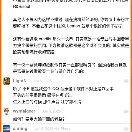
R&B/soul
其他人不搞因为这样不赚钱, 现在搞粉丝经济的, 你端屎上来粉丝
都吃得下, 不会去花这个钱的, Lemon 就是个很好的例子🤣🤣
还有你看这歌 credits 那么一长串, 其实就是一堆专业写手围着甲
方搞个做歌的氛围, 甲方换谁这歌都是这个味不会变的; 其实就是
欧美预制流行歌的套路;
有一说一蔡徐坤的歌制作其实一直都很精良的, 但是给我感觉就
是富哥花钱做歌买个参与感自娱自乐的;
Light3
Jun 5, 2025
28
听了 不知道是我这个 QQ 音乐这个软件不对还是咋回事
开头的前奏很熟悉 感觉在哪听过
进入正曲的时候 那个声音 吐字都不清..
wyntalgeer
Jun 5, 2025
29
如何？要走大碗牢面的老路？
cnrting
Jun 5, 2025 via iPhone
30