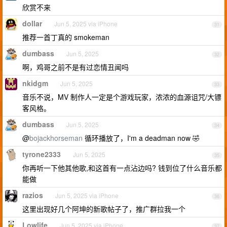
欣赏不来
dollar
Jun 5, 2025 via iPhone
31
推荐一首丁真的 smokeman
dumbass
Jun 5, 2025
32
啊，鸡哥之前不是有过恋情丑闻吗
nkidgm
Jun 5, 2025
33
音乐不说，MV 制作人一定是个游戏玩家，浓浓的血源诅咒/大镖
客风格。
dumbass
Jun 5, 2025
34
@
bojackhorseman
循环播放了，I'm a deadman now 🤣
tyrone2333
Jun 5, 2025
35
你再听一下他其他歌,和这首有一点沾边吗? 钱到位了什么音乐都
能做
razios
Jun 5, 2025 via iPhone
36
这里出现好几个阿坤的新歌帖子了，推广群拉我一个
Lowlife
Jun 5, 2025 via iPhone
37