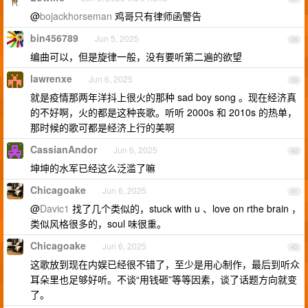
@
bojackhorseman
鸡哥只有律师函警告
bin456789
Jun 5, 2025
38
编曲可以，但是旋律一般，没有要听第二遍的欲望
lawrenxe
Jun 6, 2025
39
就是疫情那两年洋抖上很火的那种 sad boy song 。现在经济真
的不好啊，火的都是这种丧歌。听听 2000s 和 2010s 的热单，
那时候的歌可都是经济上行的美啊
CassianAndor
Jun 6, 2025
40
坤坤的水军已经这么泛滥了嘛
Chicagoake
Jun 6, 2025
41
@
Davic1
找了几个类似的，stuck with u 、love on rthe brain ，
类似风格很多的，soul 味很重。
Chicagoake
Jun 6, 2025
42
这歌放到现在内娱已经很不错了，至少是用心制作，最后到听众
耳朵里也足够好听。不谈“用钱砸”等等因素，谈了话题方向就变
了。