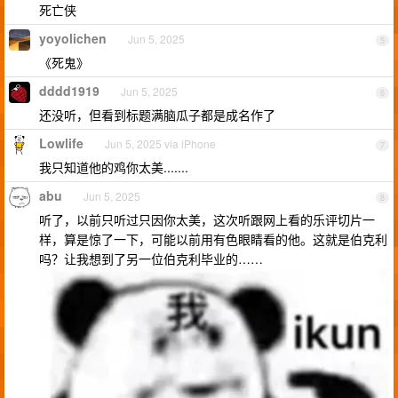
死亡侠
yoyolichen
Jun 5, 2025
5
《死鬼》
dddd1919
Jun 5, 2025
6
还没听，但看到标题满脑瓜子都是成名作了
Lowlife
Jun 5, 2025 via iPhone
7
我只知道他的鸡你太美.......
abu
Jun 5, 2025
8
听了，以前只听过只因你太美，这次听跟网上看的乐评切片一
样，算是惊了一下，可能以前用有色眼睛看的他。这就是伯克利
吗？让我想到了另一位伯克利毕业的……