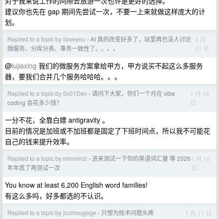
对于我来说工作的间隙去旅游一次也许是更好的选择。
建议你也先在 gap 期间先尝试一次，不要一上来就做这样庞大的计
划。
Replied to a topic by iloveyou
AI 真的改变好多了，站里再也没人讨论
3 月
›
21 日
微服务、分库分表、事务一致性了。。。。
@
lujiaxing
我们的微服务方案拿给甲方，甲方说买不起这么多服务
器，要我们合并几个服务哈哈哈。。。
Replied to a topic by 0x01Dev
请问下大家，你们一个月在 vibe
1 月 18
›
日
coding 会花多少钱？
一分不花，全靠白嫖 antigravity 。
目前的情况是加班或不加班都是固定了下班时间点，所以我不可能花
自己的钱来提升效率。
Replied to a topic by minminzi
进来测试一下你的英语词汇量 等 2026
1 月 16
›
日
年年底了再测试一次
You know at least 6,200 English word families!
有这么多吗，好多都选的不认识。
Replied to a topic by jiuzhougege
只想为技术问题头疼
1 月 11 日
›