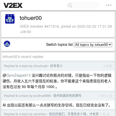
tohuer00
V2EX member #471516, joined on 2020-02-22 17:31:39
+08:00
Switch topics list
tohuer00's recent replies
Replied to a topic by zhouhuab
好多苦人
3 天前
›
@
GyroZeppeli13
没兴趣讨论你观点的对错，只是指出一下你的逻辑
硬伤，月收入五六千是现在的标准，你不能拿这个来指责现在的老人
没有在过去 50 年每个月存 1000 。
Replied to a topic by southcat996
低代码真的有前景吗
7 月 31 日
›
AI 出现以前还有那么一点点狭窄的生存空间，现在已经完全没有了。
Replied to a topic by JaneHan
现在的我们，手里有多少钱，才有资
7 月 30
›