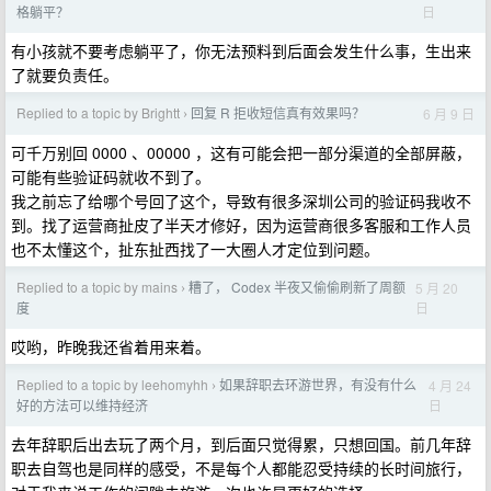
日
格躺平？
有小孩就不要考虑躺平了，你无法预料到后面会发生什么事，生出来
了就要负责任。
Replied to a topic by Brightt
回复 R 拒收短信真有效果吗？
6 月 9 日
›
可千万别回 0000 、00000 ，这有可能会把一部分渠道的全部屏蔽，
可能有些验证码就收不到了。
我之前忘了给哪个号回了这个，导致有很多深圳公司的验证码我收不
到。找了运营商扯皮了半天才修好，因为运营商很多客服和工作人员
也不太懂这个，扯东扯西找了一大圈人才定位到问题。
Replied to a topic by mains
糟了， Codex 半夜又偷偷刷新了周额
5 月 20
›
日
度
哎哟，昨晚我还省着用来着。
Replied to a topic by leehomyhh
如果辞职去环游世界，有没有什么
4 月 24
›
日
好的方法可以维持经济
去年辞职后出去玩了两个月，到后面只觉得累，只想回国。前几年辞
职去自驾也是同样的感受，不是每个人都能忍受持续的长时间旅行，