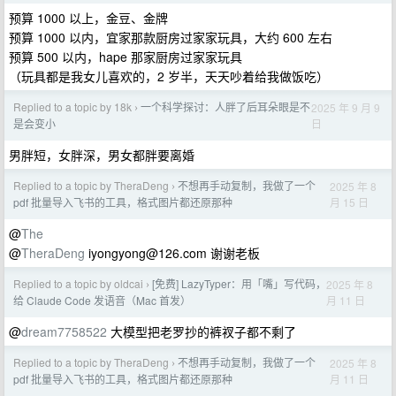
预算 1000 以上，金豆、金牌
预算 1000 以内，宜家那款厨房过家家玩具，大约 600 左右
预算 500 以内，hape 那家厨房过家家玩具
（玩具都是我女儿喜欢的，2 岁半，天天吵着给我做饭吃）
Replied to a topic by 18k
一个科学探讨：人胖了后耳朵眼是不
2025 年 9 月 9
›
日
是会变小
男胖短，女胖深，男女都胖要离婚
Replied to a topic by TheraDeng
不想再手动复制，我做了一个
2025 年 8
›
月 15 日
pdf 批量导入飞书的工具，格式图片都还原那种
@
The
@
TheraDeng
iyongyong@126.com
谢谢老板
Replied to a topic by oldcai
[免费] LazyTyper：用「嘴」写代码，
2025 年 8
›
月 11 日
给 Claude Code 发语音（Mac 首发）
@
dream7758522
大模型把老罗抄的裤衩子都不剩了
Replied to a topic by TheraDeng
不想再手动复制，我做了一个
2025 年 8
›
月 11 日
pdf 批量导入飞书的工具，格式图片都还原那种