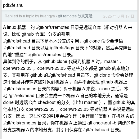
pdf2feishu
Replied to a topic by huangya
git remotes 分支克隆
2025 年 6 月 17 日
›
A linux 机器上的 ./git/refs/remotes 目录是远端仓库（相对机器 A 来
说，比如 github 仓库）分支的引用，
./git/refs/head 目录下是本地分支的引用，git clone 命令会传输
./git/refs/head 目录以及./git/refs/tags 目录下的对象，然后再克隆目
的地**重建** ./git/refs/remotes 目录。
具体到你的例子，从 github clone 代码到机器 A 时，master ，
openwrt-22.03 ，openwrt-23.05 等这些分支都是 github 的本地分
支，其引用在 github 的./git/refs/head 目录下，git clone 命令会处理
这个目录并传输这些对象到机器 A ，而并不会处理 github 机器上
./git/refs/remotes 目录的内容；对于机器 A 来说，clone 之后，本
地./git/refs/head 目录会生成一个机器 A 自己的本地分支，通常是
clone 时远端仓库 checkout 的分支（比如 master ），而 github 的其
他本地分支 openwrt-22.03 ，openwrt-23.05 等对机器 A 来说是远端
分支，因此，这些分支的引用会被创建（重建而非复制）在机器 A 的
./git/refs/remotes 目录，你在机器 A 上通过 git checkout -b 创建的新
分支是机器 A 的本地分支，其引用保存在./git/refs/head 目录。