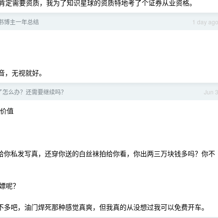
肯定需要资质，我为了知识星球的资质特地考了个证券从业资格。
书博主一年总结
1 day ag
音，无视就好。
了怎么办？还需要继续吗？
Jun 
绪价值
，给你私发写真，还穿你送的白丝袜拍给你看，你出两三万块钱多吗？你不
嫖呢？
差不多吧，油门焊死那种感觉真爽，但我真的从没想过我可以免费开车。