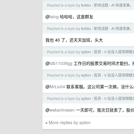
Replied to a topic by
forkliu
职场话题
AI 快速发展
›
›
@
laing
哈哈哈，这是群友
Replied to a topic by
forkliu
职场话题
AI 快速发展
›
›
我也 40 了，还天天加班，头大
Replied to a topic by
xption
投资
V 站没人提恒顺
›
›
@
tdb11039gg
工作日的股票交易时间才能扫，
Replied to a topic by
xption
投资
V 站没人提恒顺
›
›
@
MrLiu04
联系客服。这公司第一次搞，没什么
Replied to a topic by
xption
投资
V 站没人提恒顺
›
›
@
wakarimasen
一天即可，我次日就卖了，股价还
More replies by xption
»