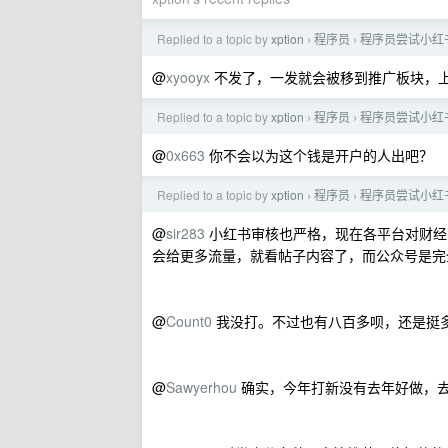
Replied to a topic by
xption
程序员
程序员尝试小红
›
›
@
xyooyx
不发了，一发就会被移到推广板块，
Replied to a topic by
xption
程序员
程序员尝试小红
›
›
@
0x663
你不会以为这个钱是开户的人出吧？
Replied to a topic by
xption
程序员
程序员尝试小红
›
›
@
sir283
小红书审核也严格，现在各平台对财经
会给更多流量，就看帖子内容了，而公众号是完
@
Count0
我没打。不过也有八百多呗，还是挺
@
Sawyerhou
确实，今年打新没有去年好做，