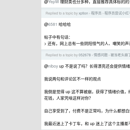
@
YepW
理财类也分多种，直接推荐具体标的的
Replied to a topic by
xption
程序员
程序员尝试小红
›
›
@
6581
哈哈哈
帖子中有句话：
> 还有，网上总有一些阴阳怪气的人、嘲笑的声
Replied to a topic by
052678
情感问题
被当老头崩
›
›
@
niboy
up 不是说了吗？长得漂亮还会提供情
我说两句和评论区不一样的观点
我倒是觉得 up 这不算被崩，获得了情绪价值
花钱，人家凭啥这样对你？
自己享受到了，付费不是正常吗，为什么都想白
我最近迷上了卡丁车，和 up 迷上了这个主播