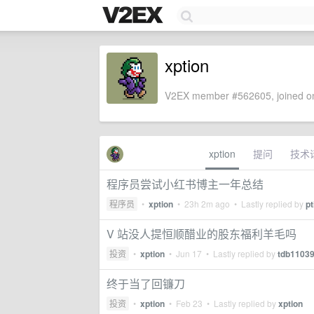
xption
V2EX member #562605, joined on
xption
提问
技术
程序员尝试小红书博主一年总结
程序员
•
xption
•
23h 2m ago
• Lastly replied by
pt
V 站没人提恒顺醋业的股东福利羊毛吗
投资
•
xption
•
Jun 17
• Lastly replied by
tdb1103
终于当了回镰刀
投资
•
xption
•
Feb 23
• Lastly replied by
xption