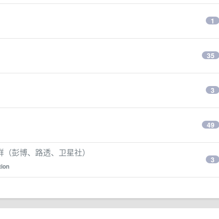
1
35
3
49
群（彭博、路透、卫星社）
3
tion