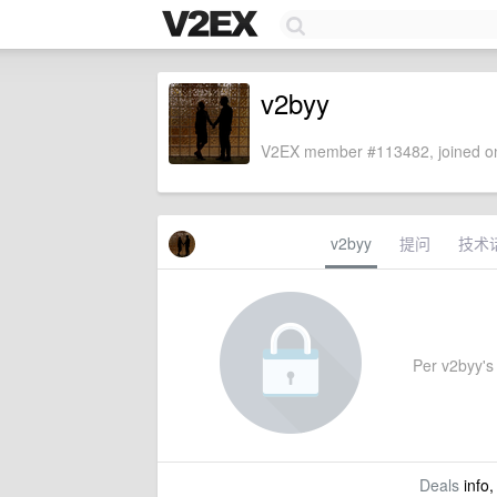
v2byy
V2EX member #113482, joined on
v2byy
提问
技术
Per v2byy's 
Deals
info,