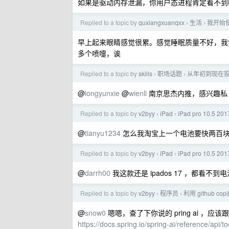
如果是驱动内存泄漏，你用户态进程肯定看不到
Replied to a topic by
quxiangxuanqxx
生活
我开始
›
›
早上起来眼睛感觉很累。感觉睡眠质量不好，我
多个喷嚏，诶
Replied to a topic by
skills
职场话题
从年初到现在
›
›
@
longyunxie
@
wienli
南京思杰内推，感兴趣私
Replied to a topic by
v2byy
iPad
iPad pro 10.5
›
›
@
tianyu1234
怎么我淘宝上一个电池要快两百
Replied to a topic by
v2byy
iPad
iPad pro 10.5
›
›
@
darrh00
我这款还是 ipados 17 ，都看不到
Replied to a topic by
v2byy
程序员
利用 github co
›
›
@
snow0
嗯嗯，查了下你说的 pring ai ，应该跟我上面
https://docs.spring.io/spring-ai/reference/api/to