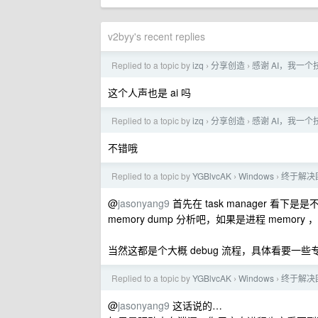
v2byy's recent replies
Replied to a topic by
izq
分享创造
感谢 AI，我一
›
›
这个人声也是 ai 吗
Replied to a topic by
izq
分享创造
感谢 AI，我一
›
›
不错哦
Replied to a topic by
YGBlvcAK
Windows
终于解决困
›
›
@
jasonyang9
首先在 task manager 看下是是不是 k
memory dump 分析吧，如果是进程 memory 
当然这都是个大概 debug 流程，具体看要一些
Replied to a topic by
YGBlvcAK
Windows
终于解决困
›
›
@
jasonyang9
这话说的…