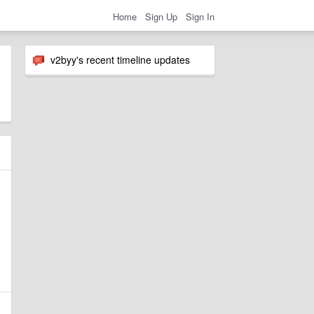
Home
Sign Up
Sign In
v2byy's recent timeline updates