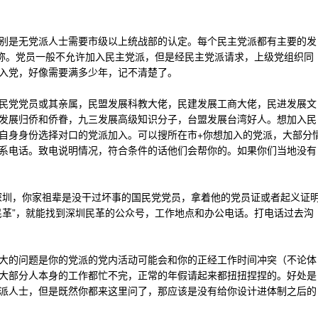
别是无党派人士需要市级以上统战部的认定。每个民主党派都有主要的发
职称。党员一般不允许加入民主党派，但是经民主党派请求，上级党组织同
入党，好像需要满多少年，记不清楚了。
民党党员或其亲属，民盟发展科教大佬，民建发展工商大佬，民进发展文
发展归侨和侨眷，九三发展高级知识分子，台盟发展台湾好人。想加入民
自身身份选择对口的党派加入。可以搜所在市+你想加入的党派，大部分
系电话。致电说明情况，符合条件的话他们会帮你的。如果你们当地没有
深圳，你家祖辈是没干过坏事的国民党党员，拿着他的党员证或者起义证
民革”，就能找到深圳民革的公众号，工作地点和办公电话。打电话过去沟
大的问题是你的党派的党内活动可能会和你的正经工作时间冲突（不论体
大部分人本身的工作都忙不完，正常的年假请起来都扭扭捏捏的。好处是
派人士，但是既然你都来这里问了，那应该是没有给你设计进体制之后的