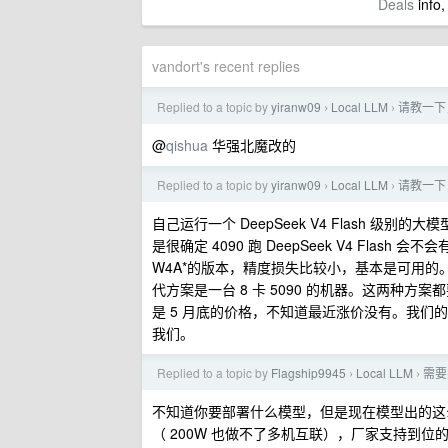
Deals
info,
vandort's recent replies
Replied to a topic by
yiranw09
Local LLM
请教一下，
›
›
@
qishua
华强北魔改的
Replied to a topic by
yiranw09
Local LLM
请教一下，
›
›
自己运行一个 DeepSeek V4 Flash 级别的大
是很确定 4090 跑 DeepSeek V4 Flash
W4A*的版本，精度损失比较小，基本是可用的。问
代方案是一台 8 卡 5090 的机器。这两种方案都
是 5 月底的价格，不知道最近涨价没有。我
我们。
Replied to a topic by
Flagship9945
Local LLM
需要
›
›
不知道你要部署什么模型，但是现在模型出的这
（ 200W 也做不了多机互联），厂家支持到位的