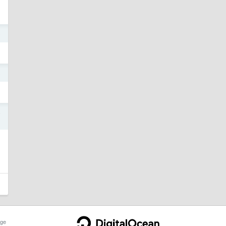
5
5
4
ge