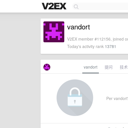
vandort
V2EX member #112156, joined on
Today's activity rank
13781
vandort
提问
技术
Per vandort'