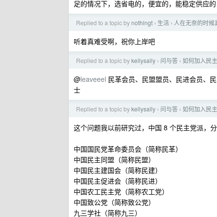
足的情况下，选省电的，便宜的，能稳定供应的
Replied to a topic by
nothingt
生活
人在无奈的时候
›
›
听着真难受啊，祝你上岸吧
Replied to a topic by
kellysally
问与答
如何加入民
›
›
@
leaveeel
民革会员、民盟盟员、民进会员、民
士
Replied to a topic by
kellysally
问与答
如何加入民
›
›
这个问题我以前研究过，中国 8 个民主党派，
中国国民党革命委员会（简称民革）
中国民主同盟（简称民盟）
中国民主建国会（简称民建）
中国民主促进会（简称民进）
中国农工民主党（简称农工党）
中国致公党（简称致公党）
九三学社（简称九三）