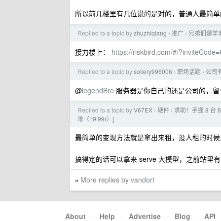
所以前几楼里有几位说的是对的，普通人最简单
Replied to a topic by
zhuzhiqiang
推广
兄弟们薅羊毛
›
›
接力楼上：
https://riskbird.com/#/?inviteC
Replied to a topic by
sotiery996006
职场话题
公司
›
›
@
legendBro
服务器是你自己的还是公司的，留
Replied to a topic by
V67EX
硬件
求助！手握 8 台 
›
›
啡（19.99r）]
最简单的变现方法就是拿出来租，没人租的时候
搞得定的话可以拿来 serve 大模型，之前
More replies by vandort
»
About
·
Help
·
Advertise
·
Blog
·
API