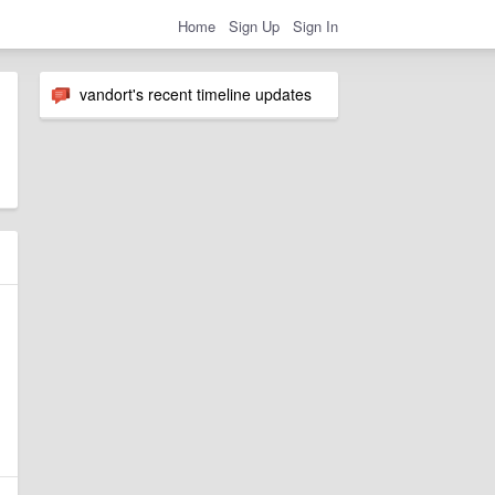
Home
Sign Up
Sign In
vandort's recent timeline updates