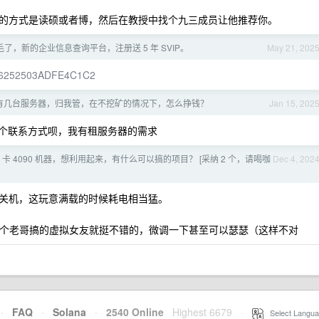
的方式是读硕或者博，然后在教授中找个九三成员让他推荐你。
了，新的企业信息查询平台，注册送 5 年 SVIP。
May 21, 202
ode=6252503ADFE4C1C2
有几台服务器，归我管，在不挖矿的情况下，怎么挣钱？
Jan 15, 202
个联系方式呗，我有租服务器的需求
8 卡 4090 机器，想利用起来，有什么可以搞的项目？ [采纳 2 个，请喝咖
Dec 4, 202
关机，这玩意满载的时候耗电相当猛。
站里有个老哥搞的虚拟女友就挺不错的，微调一下甚至可以瑟瑟（这样不对
·
FAQ
·
Solana
·
2540 Online
Highest 6679
·
Select Langua