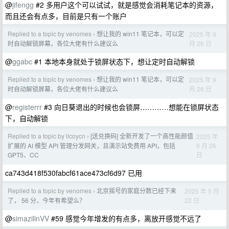
@
jifengg
#2 多用户这个可以试试，就是感觉会消耗笔记本的资源，
而且还会有点多，目前是只有一个账户
Replied to a topic by venomes
想让我的 win11 笔记本，可以定
2025 年 9
›
月 26 日
时自动解锁屏幕，各位大佬有什么建议么
@
ggabc
#1 本地本身就处于锁屏状态下，想让定时自动解锁
Replied to a topic by venomes
想让我的 win11 笔记本，可以定
2025 年 9
›
月 26 日
时自动解锁屏幕，各位大佬有什么建议么
@
registerrr
#3 向日葵退出的时候也会锁屏…………想能在锁屏状态
下，自动解锁
Replied to a topic by licoycn
[送兑换码] 全新开发了一个高性能颜值
2025 年
›
9 月 26
扩展的 AI 模型 API 管理分发网关，且演示站免费用 API，包括
日
GPT5、CC
ca743d418f530fabcf61ace473cf6d97 已用
Replied to a topic by venomes
北京摇号的家庭分数已经下来
2025 年 5 月
›
22 日
了， 56 分，今年有希望么？
@
simazilinVV
#59 感觉今年增发的有点多，离放开感觉不远了