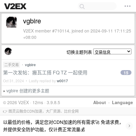
vgbire
V2EX member #710114, joined on 2024-09-11 17:11:25
+08:00
切换主题列表
二手交易
•
vgbire
第一次发帖：搬瓦工搭 FQ TZ 一起使用
15
Oct 31, 2024 • Lastly replied by
w0017
vgbire 创建的更多主题
»
© 2026 V2EX · 12ms · 3.9.8.5
About
·
Language
👉 图灵云融合CDN加速，大厂资源、比价全网
以最低的价格，满足您对CDN加速的所有需求🚀 免请求费，
›
并提供安全防护功能，仅计费正常流量💰