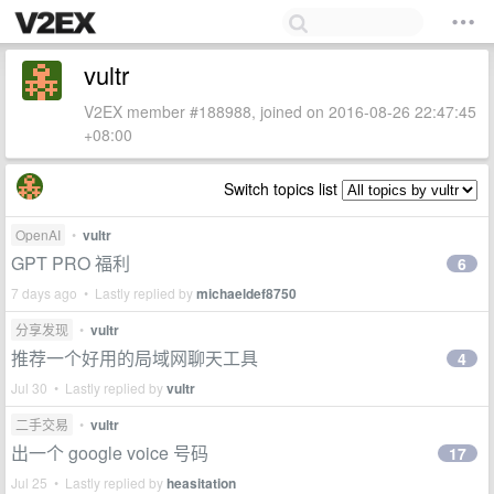
vultr
V2EX member #188988, joined on 2016-08-26 22:47:45
+08:00
Switch topics list
OpenAI
•
vultr
GPT PRO 福利
6
7 days ago • Lastly replied by
michaeldef8750
分享发现
•
vultr
推荐一个好用的局域网聊天工具
4
Jul 30 • Lastly replied by
vultr
二手交易
•
vultr
出一个 google voice 号码
17
Jul 25 • Lastly replied by
heasitation