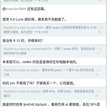
前
重置卡用掉，因为还有一个 8.13 的
@
zhaotian5868
还有这回事。
感觉 5.6 Luna 很好用，根本用不完额度了。
Replied to a topic by tab16360
建议 codex 已经用完等重置的把 8.12 的
4 天
›
前
重置卡用掉，因为还有一个 8.13 的
我没有 8.12 的，你哪来的？
Replied to a topic by michaeldef8750
切换了 codex 账号，发现旧对话
4 天
›
前
里的项目可以继续
本来就可以，codex 的信息是保存在你电脑本地的。
Replied to a topic by sskycn
重新启用 gskctl, 一个基于 dsl 的代码生成
4 天
›
前
工具
你的 pro 不够用了吗？不够再买一个，公司报销。
Replied to a topic by hxdyxd
关掉 IPv6、封禁 QUIC，到底是稳妥还是
5 天
›
前
摆烂？
我是同时启用 ipv4/v6,tcp/quic ，看网页用 ai 都很稳，丢包 30%至