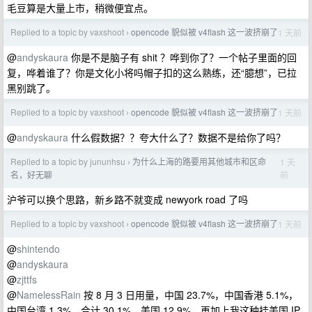
毛豆算是大量上市，稍微便宜点。
Replied to a topic by vaxshoot
opencode 貌似被 v4flash 这一波挤崩了
1 天前
›
@
andyskaura
你是不是脑子有 shit ？哗到你了？一个帖子里面的回
复，哗着谁了？你是文化小将吗帽子扣的这么熟练，还“臆想”，已拉
黑别跳了。
Replied to a topic by vaxshoot
opencode 貌似被 v4flash 这一波挤崩了
1 天前
›
@
andyskaura
什么假数据？？夸大什么了？数据不是给你了吗？
Replied to a topic by jununhsu
为什么上海的路要用其他城市和区命
1 天
›
前
名，好无聊
沪爷可以换个思路，新乡路不就变成 newyork road 了吗
Replied to a topic by vaxshoot
opencode 貌似被 v4flash 这一波挤崩了
1 天前
›
@
shintendo
@
andyskaura
@
zjttfs
@
NamelessRain
按 8 月 3 日用量，中国 23.7%，中国香港 5.1%，
中国台湾 1.3%，合计 30.1%，美国 12.9%，再加上我这种挂美国 IP