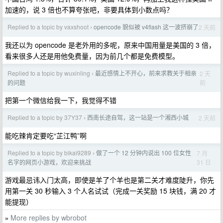
加速的，说 3 倍也不算夸张吧，非要具体到小数点吗？
Replied to a topic by vaxshoot
opencode 貌似被 v4flash 这一波挤崩了
2 天前
›
我还以为 opencode 是老外用的多呢，原来中国用量是美国的 3 倍，
看来很多人还是用他免费量，因为前几个都是免费模型。
Replied to a topic by wuxinling
最近感情上不开心，前来求教关于相亲
2 天
›
前
的问题
把第一个微信给我一下，我觉得不错
Replied to a topic by 37Y37
西南长途自驾，这一站是一个湘西小城
2 天前
›
能吃辣肯定要吃“芷江鸭”啊
Replied to a topic by bikai9289
做了一个 12 分钟内说出 100 位女性
7 月
›
31 日
名字的网页小游戏，欢迎来挑战
游戏最忌讳入门太高，即使是羊了个羊也是第二关才难度陡升，你先
用第一关 30 秒输入 3 个人名试试（完成一关奖励 15 块钱，满 20 才
能提现）
More replies by wbrobot
»