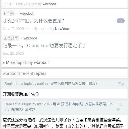
Jan 4 • Lastly replied by
wbrobot
问与答
•
wbrobot
丁克那种**贴，为什么要置顶？
3
Nov 17, 2025 • Lastly replied by
NewYear
加密货币
•
wbrobot
记录一下， Cloudflare 也要发行稳定币了
Sep 25, 2025
More topics by wbrobot
»
wbrobot's recent replies
Replied to a topic by cobiao
没有后端的产品怎么做付费墙？
1 天前
›
开源收赞助加广告位
Replied to a topic by life1234
用 Ai 获取市场价格，推荐应季蔬菜，水
1 天
›
前
果，解决吃什么难题
应该还是分地域的，武汉这会儿除了萝卜白菜冬瓜青椒这些全年菜，
叶子菜就是苕尖（红薯叶），苋菜（白的红的），其他还有黄瓜茄子