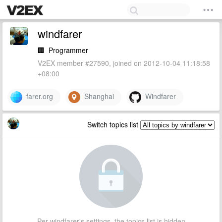
windfarer
🏢
Programmer
V2EX member #27590, joined on 2012-10-04 11:18:58
+08:00
farer.org
Shanghai
Windfarer
Switch topics list
Per windfarer's settings, the topics list is hidden