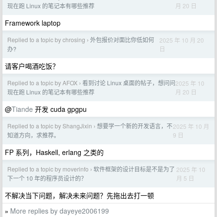
月 20 日
现在跑 Linux 的笔记本有哪些推荐
Framework laptop
Replied to a topic by chrosing
外包报价对面比你低如何
2025 年 10 月 20
›
日
办?
请客户喝酒吃饭？
Replied to a topic by AFOX
看到讨论 Linux 桌面的帖子，想问问
2025 年 10
›
月 20 日
现在跑 Linux 的笔记本有哪些推荐
@
Tiande
开发 cuda gpgpu
Replied to a topic by ShangJixin
想要学一个新的开发语言，不
2025 年 10 月
›
9 日
知道方向，求推荐。
FP 系列，Haskell, erlang 之类的
Replied to a topic by moverinfo
软件框架的设计目标是不是为了
2025 年 10
›
月 5 日
下一个 10 年的程序员设计的？
不解决当下问题，解决未来问题？先拖出去打一顿
More replies by dayeye2006199
»