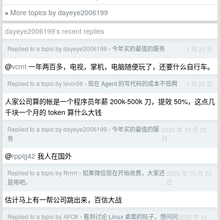
More topics by dayeye2006199
»
dayeye2006199's recent replies
Replied to a topic by dayeye2006199
今年买的最值的服务
1 月 25 日
›
@
vcmt
一年两百多，电视，掌机，电脑随便玩了，还要什么自行车。
Replied to a topic by levin56
现在 Agent 的写代码的成本不低啊
1 月 25 日
›
人家公司算的帐是一个程序员年薪 200k-500k 刀，提效 50%，这点几
千块一个月的 token 算什么大钱
Replied to a topic by dayeye2006199
今年买的最值的服
2025 年 10 月 20
›
日
务
@
rppig42
我人在国外
Replied to a topic by Rrrrrr
如果微信现在开始收费，大家还
2025 年 10 月 20
›
日
是用吧。
估计马上有一帮公司跳出来，百信大战
Replied to a topic by AFOX
看到讨论 Linux 桌面的帖子，想问问
2025 年 10
›