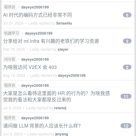
程序员
•
dayeye2006199
AI 时代的编码方式已经非常不同
6
Jul 21, 2024 • Lastly replied by
SenseHu
机器学习
•
dayeye2006199
分享给对 ml infra 有兴趣的老铁们的学习资源
3
Feb 19, 2024 • Lastly replied by
slayer
问与答
•
dayeye2006199
为啥我访问 V2EX 会 403
2
Aug 13, 2023 • Lastly replied by
dayeye2006199
程序员
•
dayeye2006199
大家是怎么看待这里面的 HR 的行为的？为啥我感
11
觉我的看法和大家都是反过来的
Jul 9, 2023 • Lastly replied by
retanoj
程序员
•
dayeye2006199
请问做 LLM 背景的人应该长什么样?
12
Jun 3, 2023 • Lastly replied by
jetyang