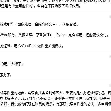
网络的(防杠，是开发不是部署)，同样你也不太可能用 python 开发商用
示还是有少量可能性的)。各自在不同场景下发挥作用。
游戏引擎、图像处理、金融高频交易），C 更合适。
 Web 服务、数据处理、原型验证），Python 完全够用，还能更快交付。
务逻辑，用 C/C++/Rust 做性能关键模块。
你们的用户太棒了。
优化服务了。
机器性能的地步，啥语言其实差别都不大，重要的是业务逻辑能跑通。真
法解决了，Java 性能也不如 C ，还不是一样能扛住电商并发。我是写
va 性能多好，我说就你们现在碰到的场景，有那研究语言性能的功夫，多申请