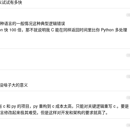
，可以试试有多快
1
种语言的一般情况这种典型逻辑错误
n 快 100 倍，那不就说明我 C 能在同样返回时间里比你 Python 多处理
1
1
的,没啥子大的意义
1
 和 py 的项目，py 重构到 c 成本太高，只能对关键逻辑重写 c 。要是
言修改起来极其难受。但是这样对开发和架构的要求就高了。
1