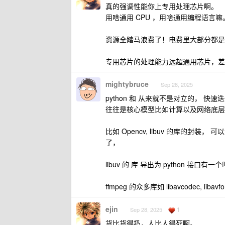
真的强调性能你上专用处理芯片啊。
用啥通用 CPU ，用啥通用编程语言嘛
资源全踏马浪费了！电费里大部分都是
专用芯片的处理能力远超通用芯片，差
mightybruce
Sep 28, 2025
python 和 从来就不是对立的， 快
往往是核心模型比如计算以及网络底层处理用
比如 Opencv, libuv 的库的封装， 可以
了，
libuv 的 库 导出为 python 接口有一个
ffmpeg 的众多库如 libavcodec, libavfo
ejin
1
Sep 28, 2025
货比货得扔，人比人得死啊。