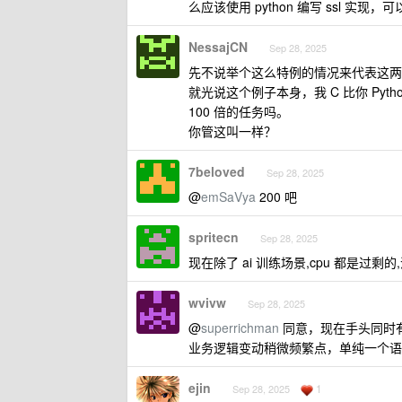
么应该使用 python 编写 ssl 实现
NessajCN
Sep 28, 2025
先不说举个这么特例的情况来代表这两
就光说这个例子本身，我 C 比你 Pytho
100 倍的任务吗。
你管这叫一样？
7beloved
Sep 28, 2025
@
emSaVya
200 吧
spritecn
Sep 28, 2025
现在除了 ai 训练场景,cpu 都是过剩
wvivw
Sep 28, 2025
@
superrichman
同意，现在手头同时有 c
业务逻辑变动稍微频繁点，单纯一个语
ejin
1
Sep 28, 2025