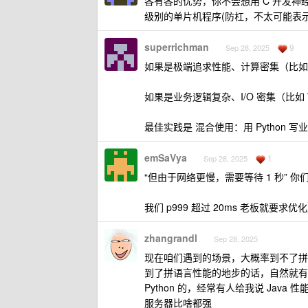
各有各的优势，你不会想用 C 开发神经
级别的单片机程序(防杠，不太可能表
superrichman
9
Sep 28, 2025
如果是极端追求性能、计算密集（比如
如果是业务逻辑复杂、I/O 密集（比如
最佳实践是 混合使用：用 Python 写业
emSaVya
1
Sep 28, 2025
“但由于网络更慢，需要等待 1 秒” 
我们 p999 超过 20ms 老板就要求
zhangrandl
Sep 28, 2025
现在咱们遇到的场景，大概率到不了拼
到了拼语言性能的地步的话，自然就有办
Python 的，经常有人给我说 Ja
服务器比啥都强