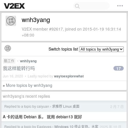
wnh3yang
V2EX member #92617, joined on 2015-01-19 16:31:14
+08:00
Switch topics list
酷工作
•
wnh3yang
我这样能转行吗
17
Jun 16, 2020 • Lastly replied by
waytoexplorewhat
More topics by wnh3yang
»
wnh3yang's recent replies
Replied to a topic by caiyuan
求推荐 Linux 桌面
2 月 7 日
›
A 卡的话用 Debian 系， 就用 debian13 就好
Replied to a topic by Eagleyes
Windows 10 停止支持，大家
2025 年 10 月
›