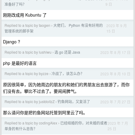
9 日
准备好了吗？
刚刚改成用 Kubuntu 了
Replied to a topic by taogen
大佬们， Python 有没有好用的
2023 年 9 月
›
15 日
管理系统的脚手架
Django ?
Replied to a topic by lushiwu
选 go 还是 Java
2023 年 8 月 17 日
›
php 是最好的语言
Replied to a topic by byzze
冷战了，该怎么办？
2023 年 8 月 10 日
›
原因很简单，因为她周边的朋友的和她们的男朋友出去旅游了，而你
们没有去。攀比不过去了。要闹闹脾气。
Replied to a topic by justdoitzZ
钓鱼网站，又复活了
2023 年 7 月 27 日
›
那么请问你是把钓鱼网站托管到阿里云了吗。
Replied to a topic by codingAlex
已经结婚的你，对未婚的或者
2023 年 7 月
›
25 日
单身的有什么忠告？