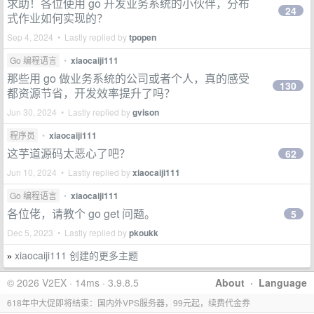
求助！各位使用 go 开发业务系统的小伙伴，分布
24
式作业如何实现的？
Sep 4, 2024 • Lastly replied by
tpopen
Go 编程语言
•
xiaocaiji111
那些用 go 做业务系统的公司或者个人，真的感受
130
都资源节省，开发效率提升了吗？
Jun 30, 2024 • Lastly replied by
gvison
程序员
•
xiaocaiji111
这芋道源码太恶心了吧？
62
Jun 10, 2024 • Lastly replied by
xiaocaiji111
Go 编程语言
•
xiaocaiji111
各位佬，请教个 go get 问题。
5
Dec 5, 2023 • Lastly replied by
pkoukk
xiaocaiji111 创建的更多主题
»
© 2026 V2EX · 14ms · 3.9.8.5
About
·
Language
618年中大促即将结束：国内外VPS服务器，99元起，续费代金券