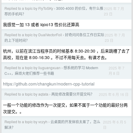
Replied to a topic by FlyToSKy
3000-4000 的价位，有什么推
2025 年 7 月
›
23 日
荐的手机吗？
我感觉一加 13 或者 iqoo13 性价比还算高
Replied to a topic by DualVectorFoil
好奇问问各位工作日实际
2025 年 7 月
›
23 日
的上下班时间？
杭州，以前在滨江当程序员的时候基本 8:30-20:30 ，后来跳槽了去了
高校，现在是 8:00-16:30 。不过不用每天去。有课才去。
Replied to a topic by liuguangxuan
想系统的学习 Modern
2025 年 7
›
月 8 日
C++，麻烦大佬们推荐一些书籍
https://github.com/changkun/modern-cpp-tutorial
Replied to a topic by aqtata
两处修改需要分开提交吗？
2025 年 6 月 16 日
›
一般一个功能的修改作为一次提交，如果不属于一个功能的最好分两
次提交。。
Replied to a topic by vczyh
云桌面的开发体验太差了，怎么
2025 年 6 月 5
›
日
解决？