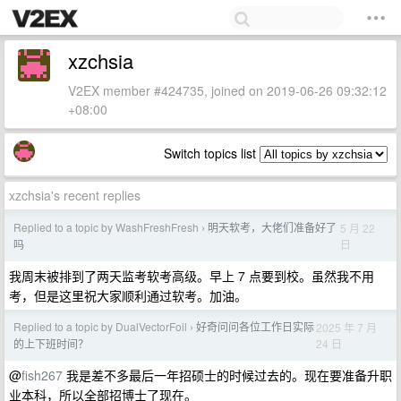
xzchsia
V2EX member #424735, joined on 2019-06-26 09:32:12
+08:00
Switch topics list
xzchsia's recent replies
Replied to a topic by WashFreshFresh
明天软考，大佬们准备好了
5 月 22
›
日
吗
我周末被排到了两天监考软考高级。早上 7 点要到校。虽然我不用
考，但是这里祝大家顺利通过软考。加油。
Replied to a topic by DualVectorFoil
好奇问问各位工作日实际
2025 年 7 月
›
24 日
的上下班时间？
@
fish267
我是差不多最后一年招硕士的时候过去的。现在要准备升职
业本科，所以全部招博士了现在。