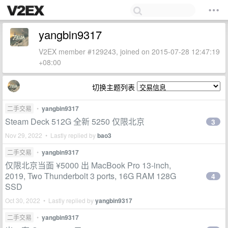
yangbin9317
V2EX member #129243, joined on 2015-07-28 12:47:19
+08:00
切换主题列表
二手交易
•
yangbin9317
Steam Deck 512G 全新 5250 仅限北京
3
Nov 29, 2022 • Lastly replied by
bao3
二手交易
•
yangbin9317
仅限北京当面 ¥5000 出 MacBook Pro 13-inch,
2019, Two Thunderbolt 3 ports, 16G RAM 128G
4
SSD
Oct 30, 2022 • Lastly replied by
yangbin9317
二手交易
•
yangbin9317