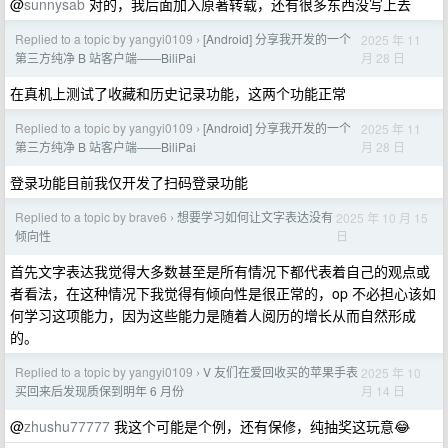
@
sunnysab
对的，我后面加入原著转载，还有很多东西没写上去
Replied to a topic by yangyi0109
[Android] 分享我开发的一个
2025 年 11
›
月 28 日
第三方纯净 B 站客户端——BiliPai
在真机上测试了收藏和历史记录功能，这两个功能正常
Replied to a topic by yangyi0109
[Android] 分享我开发的一个
2025 年 11
›
月 28 日
第三方纯净 B 站客户端——BiliPai
登录功能目前我仅开发了扫码登录功能
Replied to a topic by brave6
想要学习如何让文字表达没有
2025 年 10 月 15
›
日
倾向性
首先文字表达我觉得大多数甚至是所有情况下都代表着自己的观点或
者看法，在这种情况下我觉得有倾向性是很正常的，op 不必担心该如
何学习这项能力，因为这些能力是随着人阅历的增长从而自然形成
的。
Replied to a topic by yangyi0109
V 友们在爱回收买的苹果手表
2025 年 10
›
月 14 日
买回来后发现质保到明年 6 月份
@
zhushu77777
我这个可能是个例，还有保修，纯抽奖这玩意😂