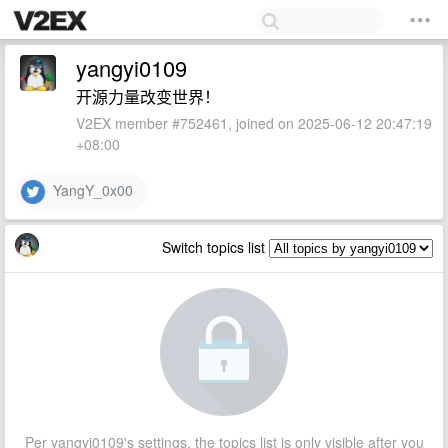
yangyi0109
开源力量改变世界！
V2EX member #752461, joined on 2025-06-12 20:47:19
+08:00
YangY_0x00
Switch topics list
Per yangyi0109's settings, the topics list is only visible after you