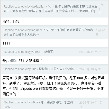
5 月
Replied to a topic by daxiaolian
“万 1 免 5” a 股券商股票 ETF 低佣免五
›
11
开户，大家很喜欢刀剑呀，那这周再抽一把龙泉秦王剑 ~~ [大笑脸开户]
日
抽我，抽我
Replied to a topic by laojuelv
“万一免五”低佣低两融老倔驴开户特靠
4 月 20
›
日
谱！本期山姆零食大礼包～
1111
Replied to a topic by yuxi521
结婚了。
2025 年 11 月 11 日
›
@
yuxi521
#31 太吃建模了
Replied to a topic by 1up
说说你买过的那些工业垃圾
2025 年 10 月 31 日
›
声阔 s1 头戴式蓝牙降噪耳机，看评测买的，花了 500 多，听说降噪
好。到手了，降噪确实可以，但开了降噪头晕恶心，也许是我不适
应，但我用 airpods pro 时就没有这问题。还是一分钱一分货，不该
图便宜的
Replied to a topic by n0de
昨天刚接触合约，总盈利
2025 年 10 月 17
›
日
25%