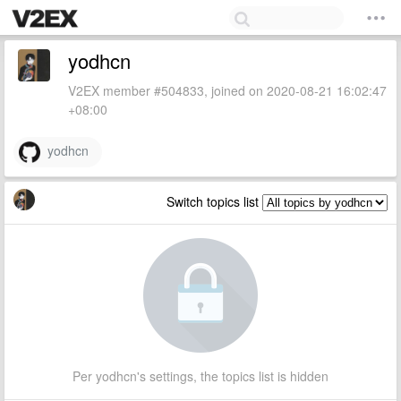
yodhcn
V2EX member #504833, joined on 2020-08-21 16:02:47
+08:00
yodhcn
Switch topics list
Per yodhcn's settings, the topics list is hidden