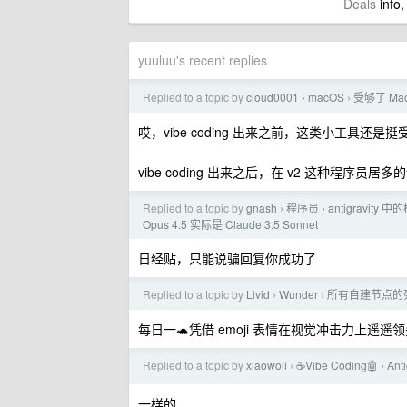
Deals
info,
yuuluu's recent replies
Replied to a topic by
cloud0001
macOS
受够了 Ma
›
›
哎，vibe coding 出来之前，这类小工具还是
vibe coding 出来之后，在 v2 这种程序
Replied to a topic by
gnash
程序员
antigravity 
›
›
Opus 4.5 实际是 Claude 3.5 Sonnet
日经贴，只能说骗回复你成功了
Replied to a topic by
Livid
Wunder
所有自建节点的
›
›
每日一🐢凭借 emoji 表情在视觉冲击力上遥遥
Replied to a topic by
xiaowoli
☕Vibe Coding🤖
An
›
›
一样的