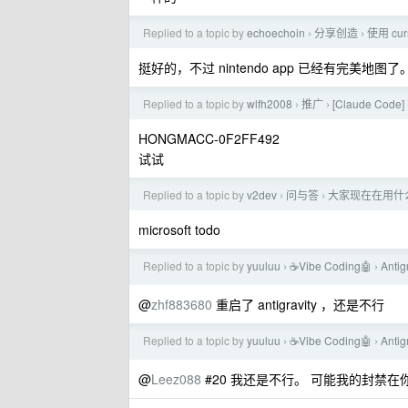
Replied to a topic by
echoechoin
分享创造
使用 c
›
›
挺好的，不过 nintendo app 已经有完美地图了
Replied to a topic by
wlfh2008
推广
[Claude Co
›
›
HONGMACC-0F2FF492
试试
Replied to a topic by
v2dev
问与答
大家现在在用什么
›
›
microsoft todo
Replied to a topic by
yuuluu
☕Vibe Coding🤖
Anti
›
›
@
zhf883680
重启了 antigravity ，还是不行
Replied to a topic by
yuuluu
☕Vibe Coding🤖
Anti
›
›
@
Leez088
#20 我还是不行。 可能我的封禁在