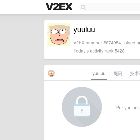
yuuluu
V2EX member #674954, joined on
Today's activity rank
5428
yuuluu
提问
技术
Per yuuluu's